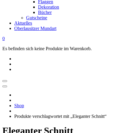
Flaggen
Dekoration
Bücher
Gutscheine
Aktuelles
Oberlausitzer Mundart
0
Es befinden sich keine Produkte im Warenkorb.
OBERLAUSITZ
STYLE
|
Shop
Dein
Oberlausitz
Produkte verschlagwortet mit „Eleganter Schnitt“
Shop
Regional
Eleganter Schnitt
online