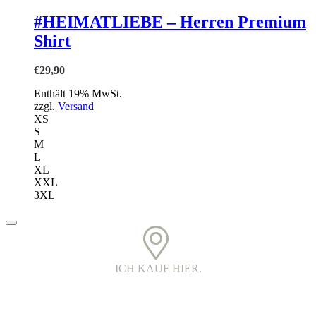
weist
mehrere
#HEIMATLIEBE – Herren Premium
Varianten
Shirt
auf.
Die
Optionen
€
29,90
können
auf
Enthält 19% MwSt.
der
zzgl.
Versand
Produktseite
XS
gewählt
S
werden
M
L
XL
XXL
3XL
ICH KAUF HIER.
PRINTED IN DER OBERLAUSITZ.
Alle Kleidungsstücke werden in Handarbeit bedruckt. Jedes Teil ist