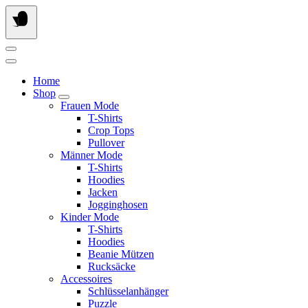
Springe
zum
Inhalt
Home
Shop
Frauen Mode
T-Shirts
Crop Tops
Pullover
Männer Mode
T-Shirts
Hoodies
Jacken
Jogginghosen
Kinder Mode
T-Shirts
Hoodies
Beanie Mützen
Rucksäcke
Accessoires
Schlüsselanhänger
Puzzle