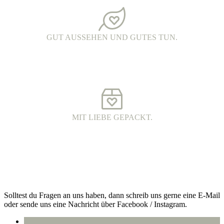
ein echtes oberlausitzer Unikat.
GUT AUSSEHEN UND GUTES TUN.
FAIR FASHION.
Hochwertige Fairtrade Mode aus Bio-Baumwolle. Die Produkte
werden unter fairen Arbeitsbedingungen hergestellt und haben eine
wunderschöne Qualität.
MIT LIEBE GEPACKT.
VERSAND MIT DHL.
Alle Bestellungen werden 100% plastikfrei verpackt und mit DHL
an dich versendet.
Kontakt
Solltest du Fragen an uns haben, dann schreib uns gerne eine E-Mail
oder sende uns eine Nachricht über Facebook / Instagram.