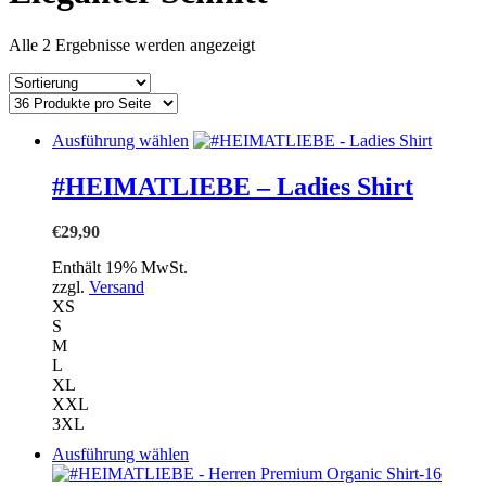
einkaufen
Alle 2 Ergebnisse werden angezeigt
Dieses
Ausführung wählen
Produkt
weist
#HEIMATLIEBE – Ladies Shirt
mehrere
Varianten
€
29,90
auf.
Die
Enthält 19% MwSt.
Optionen
zzgl.
Versand
können
XS
auf
S
der
M
Produktseite
L
gewählt
XL
werden
XXL
3XL
Dieses
Ausführung wählen
Produkt