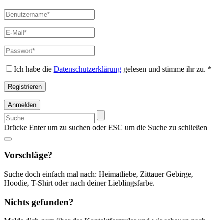
Benutzername
*
Erforderlich
E-
Mail-
Adresse
*
Passwort
*
Erforderlich
Erforderlich
Ich habe die
Datenschutzerklärung
gelesen und stimme ihr zu.
*
Registrieren
Anmelden
Suchen
nach:
Drücke Enter um zu suchen oder ESC um die Suche zu schließen
Vorschläge?
Suche doch einfach mal nach: Heimatliebe, Zittauer Gebirge,
Hoodie, T-Shirt oder nach deiner Lieblingsfarbe.
Nichts gefunden?