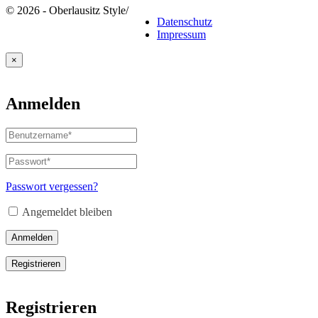
© 2026 - Oberlausitz Style
/
Datenschutz
Impressum
×
Anmelden
Benutzername
oder
E-
Passwort
*
Erforderlich
Mail-
Adresse
*
Passwort vergessen?
Erforderlich
Angemeldet bleiben
Anmelden
Registrieren
Registrieren