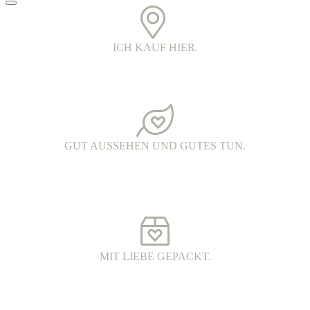
ICH KAUF HIER.
PRINTED IN DER OBERLAUSITZ.
Alle Kleidungsstücke werden in Handarbeit bedruckt. Jedes Teil ist
ein echtes oberlausitzer Unikat.
GUT AUSSEHEN UND GUTES TUN.
FAIR FASHION.
Hochwertige Fairtrade Mode aus Bio-Baumwolle. Die Produkte
werden unter fairen Arbeitsbedingungen hergestellt und haben eine
wunderschöne Qualität.
MIT LIEBE GEPACKT.
VERSAND MIT DHL.
Alle Bestellungen werden 100% plastikfrei verpackt und mit DHL
an dich versendet.