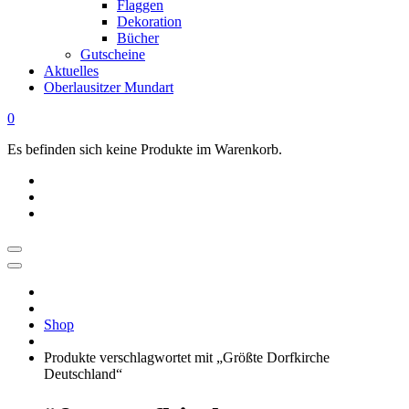
Flaggen
Dekoration
Bücher
Gutscheine
Aktuelles
Oberlausitzer Mundart
0
Es befinden sich keine Produkte im Warenkorb.
OBERLAUSITZ
STYLE
|
Shop
Dein
Oberlausitz
Produkte verschlagwortet mit „Größte Dorfkirche
Shop
Deutschland“
Regional
online