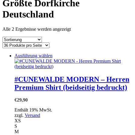
Größte Dorfkirche
einkaufen
Deutschland
Alle 2 Ergebnisse werden angezeigt
Dieses
Ausführung wählen
Produkt
weist
mehrere
Varianten
#CUNEWALDE MODERN – Herren
auf.
Premium Shirt (beidseitig bedruckt)
Die
Optionen
können
€
29,90
auf
der
Enthält 19% MwSt.
Produktseite
zzgl.
Versand
gewählt
XS
werden
S
M