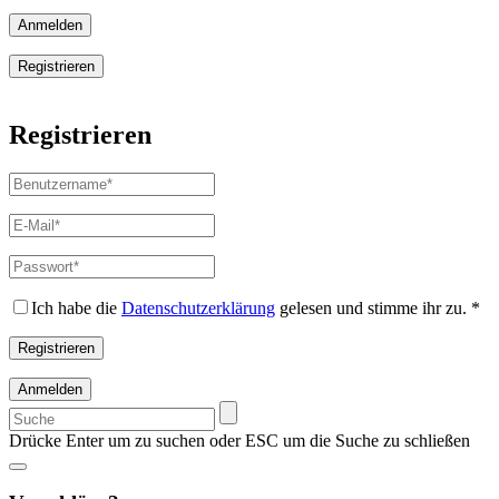
Anmelden
Registrieren
Registrieren
Benutzername
*
Erforderlich
E-
Mail-
Adresse
*
Passwort
*
Erforderlich
Erforderlich
Ich habe die
Datenschutzerklärung
gelesen und stimme ihr zu.
*
Registrieren
Anmelden
Suchen
nach:
Drücke Enter um zu suchen oder ESC um die Suche zu schließen