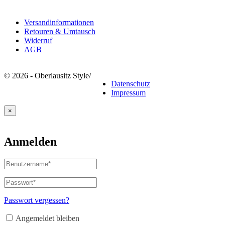
Rechtliches
Versandinformationen
Retouren & Umtausch
Widerruf
AGB
© 2026 - Oberlausitz Style
/
Datenschutz
Impressum
×
Anmelden
Benutzername
oder
E-
Passwort
*
Erforderlich
Mail-
Adresse
*
Passwort vergessen?
Erforderlich
Angemeldet bleiben