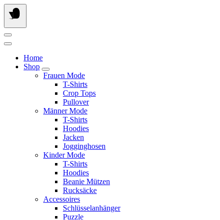
Springe
zum
Inhalt
Home
Shop
Frauen Mode
T-Shirts
Crop Tops
Pullover
Männer Mode
T-Shirts
Hoodies
Jacken
Jogginghosen
Kinder Mode
T-Shirts
Hoodies
Beanie Mützen
Rucksäcke
Accessoires
Schlüsselanhänger
Puzzle