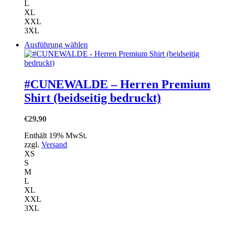
L
XL
XXL
3XL
Dieses
Ausführung wählen
Produkt
weist
mehrere
Varianten
#CUNEWALDE – Herren Premium
auf.
Shirt (beidseitig bedruckt)
Die
Optionen
können
€
29,90
auf
der
Enthält 19% MwSt.
Produktseite
zzgl.
Versand
gewählt
XS
werden
S
M
L
XL
XXL
3XL