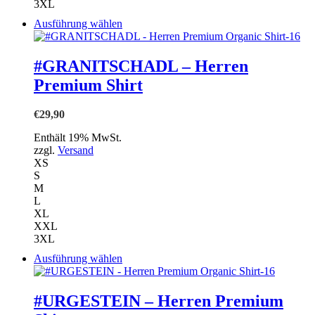
3XL
Dieses
Ausführung wählen
Produkt
weist
mehrere
#GRANITSCHADL – Herren
Varianten
Premium Shirt
auf.
Die
Optionen
€
29,90
können
auf
Enthält 19% MwSt.
der
zzgl.
Versand
Produktseite
XS
gewählt
S
werden
M
L
XL
XXL
3XL
Dieses
Ausführung wählen
Produkt
weist
mehrere
#URGESTEIN – Herren Premium
Varianten