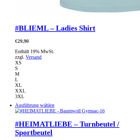
#BLIEML – Ladies Shirt
€
29,90
Enthält 19% MwSt.
zzgl.
Versand
XS
S
M
L
XL
XXL
3XL
Dieses
Ausführung wählen
Produkt
weist
mehrere
#HEIMATLIEBE – Turnbeutel /
Varianten
Sportbeutel
auf.
Die