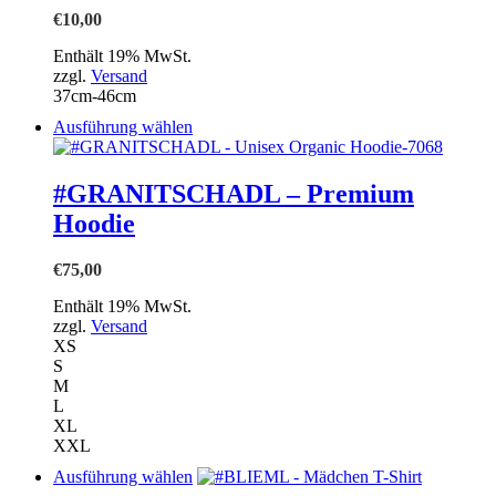
Optionen
€
10,00
können
auf
Enthält 19% MwSt.
der
zzgl.
Versand
Produktseite
37cm-46cm
gewählt
Dieses
Ausführung wählen
werden
Produkt
weist
mehrere
#GRANITSCHADL – Premium
Varianten
Hoodie
auf.
Die
Optionen
€
75,00
können
auf
Enthält 19% MwSt.
der
zzgl.
Versand
Produktseite
XS
gewählt
S
werden
M
L
XL
XXL
Dieses
Ausführung wählen
Produkt