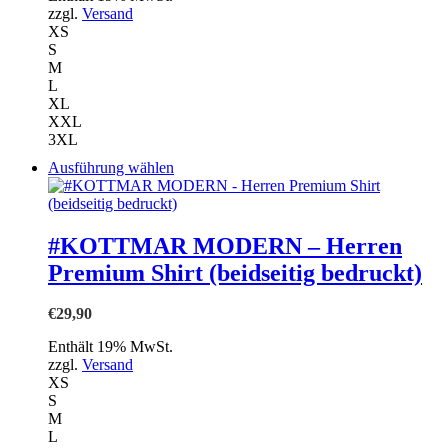
Produktseite
zzgl.
Versand
gewählt
XS
werden
S
M
L
XL
XXL
3XL
Dieses
Ausführung wählen
Produkt
weist
mehrere
Varianten
#KOTTMAR MODERN – Herren
auf.
Premium Shirt (beidseitig bedruckt)
Die
Optionen
können
€
29,90
auf
der
Enthält 19% MwSt.
Produktseite
zzgl.
Versand
gewählt
XS
werden
S
M
L