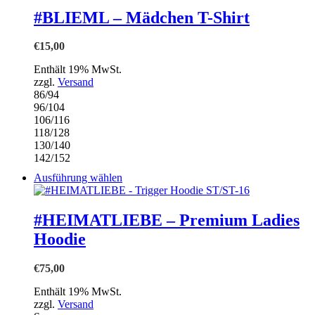
weist
#BLIEML – Mädchen T-Shirt
mehrere
Varianten
€
15,00
auf.
Die
Enthält 19% MwSt.
Optionen
zzgl.
Versand
können
86/94
auf
96/104
der
106/116
Produktseite
118/128
gewählt
130/140
werden
142/152
Dieses
Ausführung wählen
Produkt
weist
mehrere
#HEIMATLIEBE – Premium Ladies
Varianten
Hoodie
auf.
Die
Optionen
€
75,00
können
auf
Enthält 19% MwSt.
der
zzgl.
Versand