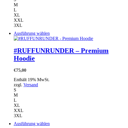
gewählt
M
werden
L
XL
XXL
3XL
Dieses
Ausführung wählen
Produkt
weist
mehrere
#RUFFUNRUNDER – Premium
Varianten
Hoodie
auf.
Die
Optionen
€
75,00
können
auf
Enthält 19% MwSt.
der
zzgl.
Versand
Produktseite
S
gewählt
M
werden
L
XL
XXL
3XL
Dieses
Ausführung wählen