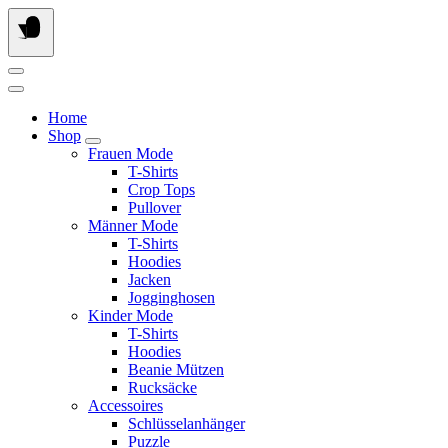
Springe
zum
Inhalt
Home
Shop
Frauen Mode
T-Shirts
Crop Tops
Pullover
Männer Mode
T-Shirts
Hoodies
Jacken
Jogginghosen
Kinder Mode
T-Shirts
Hoodies
Beanie Mützen
Rucksäcke
Accessoires
Schlüsselanhänger
Puzzle