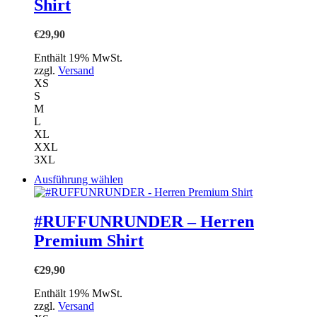
Shirt
auf.
Die
Optionen
€
29,90
können
auf
Enthält 19% MwSt.
der
zzgl.
Versand
Produktseite
XS
gewählt
S
werden
M
L
XL
XXL
3XL
Dieses
Ausführung wählen
Produkt
weist
mehrere
#RUFFUNRUNDER – Herren
Varianten
Premium Shirt
auf.
Die
Optionen
€
29,90
können
auf
Enthält 19% MwSt.
der
zzgl.
Versand