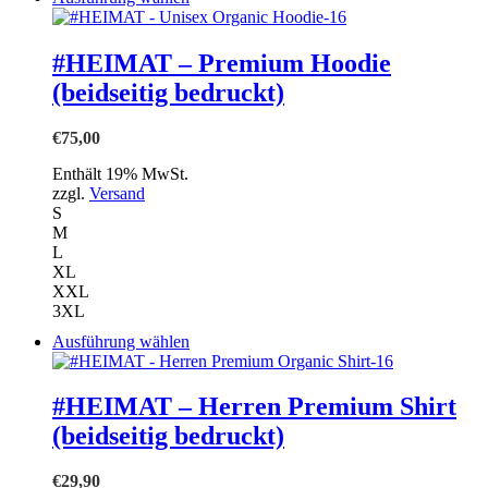
Produkt
weist
mehrere
#HEIMAT – Premium Hoodie
Varianten
(beidseitig bedruckt)
auf.
Die
Optionen
€
75,00
können
auf
Enthält 19% MwSt.
der
zzgl.
Versand
Produktseite
S
gewählt
M
werden
L
XL
XXL
3XL
Dieses
Ausführung wählen
Produkt
weist
mehrere
#HEIMAT – Herren Premium Shirt
Varianten
(beidseitig bedruckt)
auf.
Die
Optionen
€
29,90