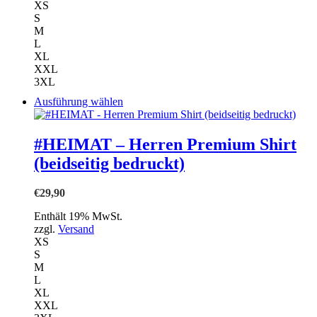
gewählt
XS
werden
S
M
L
XL
XXL
3XL
Dieses
Ausführung wählen
Produkt
weist
mehrere
#HEIMAT – Herren Premium Shirt
Varianten
(beidseitig bedruckt)
auf.
Die
Optionen
€
29,90
können
auf
Enthält 19% MwSt.
der
zzgl.
Versand
Produktseite
XS
gewählt
S
werden
M
L
XL
XXL