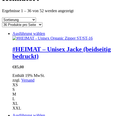
einkaufen
Ergebnisse 1 – 36 von 52 werden angezeigt
Dieses
Ausführung wählen
Produkt
weist
mehrere
#HEIMAT – Unisex Jacke (beidseitig
Varianten
bedruckt)
auf.
Die
Optionen
€
85,00
können
auf
Enthält 19% MwSt.
der
zzgl.
Versand
Produktseite
XS
gewählt
S
werden
M
L
XL
XXL
Dieses
Ausführung wählen