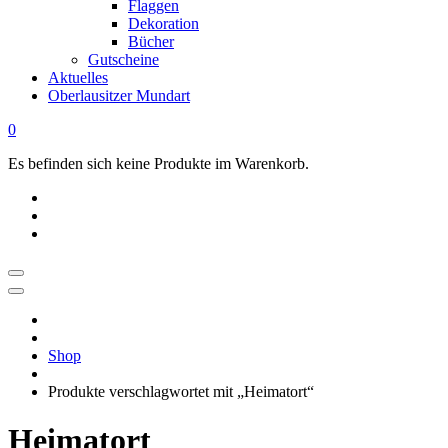
Flaggen
Dekoration
Bücher
Gutscheine
Aktuelles
Oberlausitzer Mundart
0
Es befinden sich keine Produkte im Warenkorb.
OBERLAUSITZ
STYLE
|
Shop
Dein
Oberlausitz
Produkte verschlagwortet mit „Heimatort“
Shop
Regional
Heimatort
online