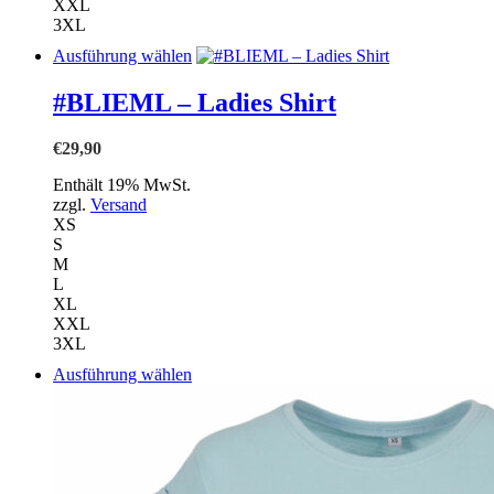
XXL
3XL
Dieses
Ausführung wählen
Produkt
weist
#BLIEML – Ladies Shirt
mehrere
Varianten
€
29,90
auf.
Die
Enthält 19% MwSt.
Optionen
zzgl.
Versand
können
XS
auf
S
der
M
Produktseite
L
gewählt
XL
werden
XXL
3XL
Dieses
Ausführung wählen
Produkt
weist
mehrere
Varianten
auf.
Die