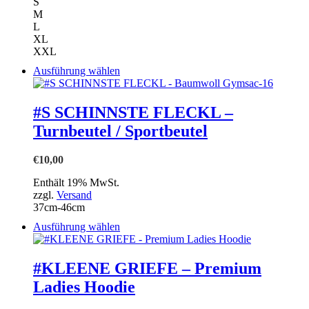
Produktseite
S
gewählt
M
werden
L
XL
XXL
Dieses
Ausführung wählen
Produkt
weist
mehrere
#S SCHINNSTE FLECKL –
Varianten
Turnbeutel / Sportbeutel
auf.
Die
Optionen
€
10,00
können
auf
Enthält 19% MwSt.
der
zzgl.
Versand
Produktseite
37cm-46cm
gewählt
Dieses
Ausführung wählen
werden
Produkt
weist
mehrere
#KLEENE GRIEFE – Premium
Varianten
Ladies Hoodie
auf.
Die