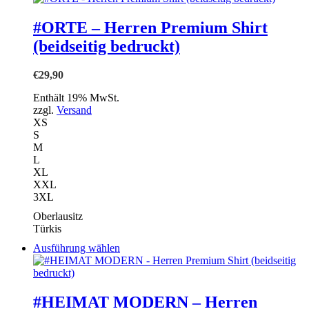
weist
mehrere
#ORTE – Herren Premium Shirt
Varianten
(beidseitig bedruckt)
auf.
Die
Optionen
€
29,90
können
auf
Enthält 19% MwSt.
der
zzgl.
Versand
Produktseite
XS
gewählt
S
werden
M
L
XL
XXL
3XL
Oberlausitz
Türkis
Dieses
Ausführung wählen
Produkt
weist
mehrere
Varianten
#HEIMAT MODERN – Herren