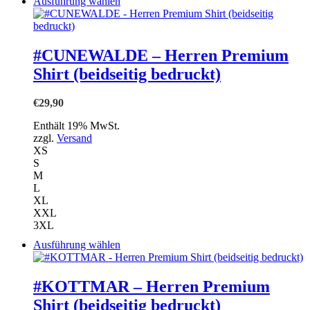
Dieses
Ausführung wählen
Produkt
weist
mehrere
Varianten
#CUNEWALDE – Herren Premium
auf.
Shirt (beidseitig bedruckt)
Die
Optionen
können
€
29,90
auf
der
Enthält 19% MwSt.
Produktseite
zzgl.
Versand
gewählt
XS
werden
S
M
L
XL
XXL
3XL
Dieses
Ausführung wählen
Produkt
weist
mehrere
#KOTTMAR – Herren Premium
Varianten
Shirt (beidseitig bedruckt)
auf.