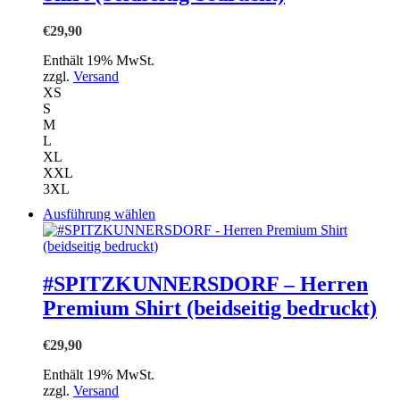
Die
Optionen
€
29,90
können
auf
Enthält 19% MwSt.
der
zzgl.
Versand
Produktseite
XS
gewählt
S
werden
M
L
XL
XXL
3XL
Dieses
Ausführung wählen
Produkt
weist
mehrere
Varianten
#SPITZKUNNERSDORF – Herren
auf.
Premium Shirt (beidseitig bedruckt)
Die
Optionen
können
€
29,90
auf
der
Enthält 19% MwSt.
Produktseite
zzgl.
Versand