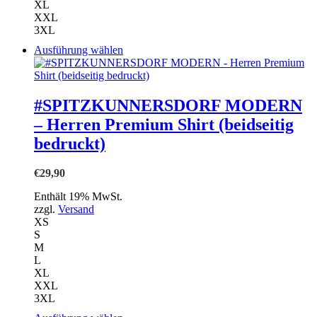
XL
XXL
3XL
Dieses
Ausführung wählen
Produkt
weist
mehrere
Varianten
#SPITZKUNNERSDORF MODERN
auf.
– Herren Premium Shirt (beidseitig
Die
Optionen
bedruckt)
können
auf
€
29,90
der
Produktseite
Enthält 19% MwSt.
gewählt
zzgl.
Versand
werden
XS
S
M
L
XL
XXL
3XL