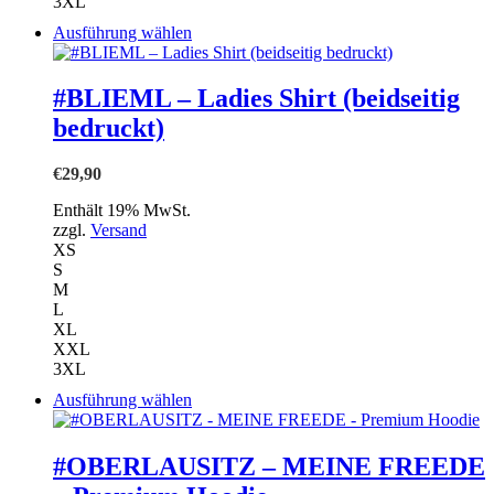
3XL
Dieses
Ausführung wählen
Produkt
weist
mehrere
#BLIEML – Ladies Shirt (beidseitig
Varianten
bedruckt)
auf.
Die
Optionen
€
29,90
können
auf
Enthält 19% MwSt.
der
zzgl.
Versand
Produktseite
XS
gewählt
S
werden
M
L
XL
XXL
3XL
Dieses
Ausführung wählen
Produkt
weist
mehrere
#OBERLAUSITZ – MEINE FREEDE
Varianten