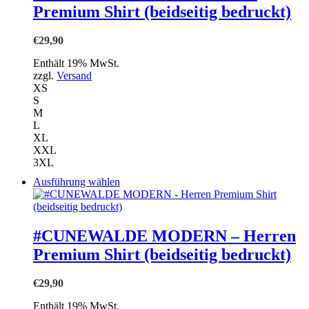
auf.
Premium Shirt (beidseitig bedruckt)
Die
Optionen
können
€
29,90
auf
der
Enthält 19% MwSt.
Produktseite
zzgl.
Versand
gewählt
XS
werden
S
M
L
XL
XXL
3XL
Dieses
Ausführung wählen
Produkt
weist
mehrere
Varianten
#CUNEWALDE MODERN – Herren
auf.
Premium Shirt (beidseitig bedruckt)
Die
Optionen
können
€
29,90
auf
der
Enthält 19% MwSt.