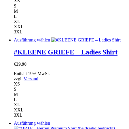
Produktseite
XS
gewählt
S
werden
M
L
XL
XXL
3XL
Dieses
Ausführung wählen
Produkt
weist
#KLEENE GRIEFE – Ladies Shirt
mehrere
Varianten
€
29,90
auf.
Die
Enthält 19% MwSt.
Optionen
zzgl.
Versand
können
XS
auf
S
der
M
Produktseite
L
gewählt
XL
werden
XXL
3XL
Dieses
Ausführung wählen
Produkt