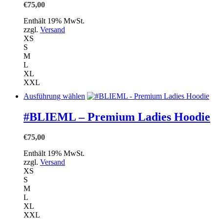
Optionen
€
75,00
können
auf
Enthält 19% MwSt.
der
zzgl.
Versand
Produktseite
XS
gewählt
S
werden
M
L
XL
XXL
Dieses
Ausführung wählen
Produkt
weist
#BLIEML – Premium Ladies Hoodie
mehrere
Varianten
€
75,00
auf.
Die
Enthält 19% MwSt.
Optionen
zzgl.
Versand
können
XS
auf
S
der
M
Produktseite
L
gewählt
XL
werden
XXL