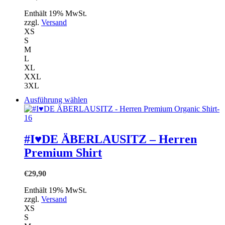
können
auf
Enthält 19% MwSt.
der
zzgl.
Versand
Produktseite
XS
gewählt
S
werden
M
L
XL
XXL
3XL
Dieses
Ausführung wählen
Produkt
weist
mehrere
Varianten
#I♥DE ÄBERLAUSITZ – Herren
auf.
Premium Shirt
Die
Optionen
können
€
29,90
auf
der
Enthält 19% MwSt.
Produktseite
zzgl.
Versand
gewählt
XS
werden
S