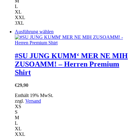
M
L
XL
XXL
3XL
Dieses
Ausführung wählen
Produkt
weist
mehrere
Varianten
#SU JUNG KUMM‘ MER NE MIH
auf.
ZUSOAMM! – Herren Premium
Die
Optionen
Shirt
können
auf
€
29,90
der
Produktseite
Enthält 19% MwSt.
gewählt
zzgl.
Versand
werden
XS
S
M
L
XL
XXL