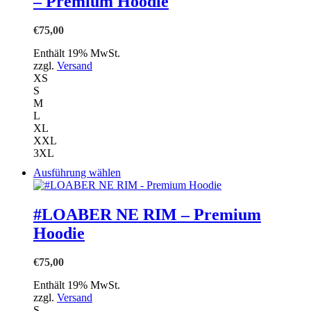
– Premium Hoodie
auf.
Die
Optionen
€
75,00
können
auf
Enthält 19% MwSt.
der
zzgl.
Versand
Produktseite
XS
gewählt
S
werden
M
L
XL
XXL
3XL
Dieses
Ausführung wählen
Produkt
weist
mehrere
#LOABER NE RIM – Premium
Varianten
Hoodie
auf.
Die
Optionen
€
75,00
können
auf
Enthält 19% MwSt.
der
zzgl.
Versand
Produktseite
S