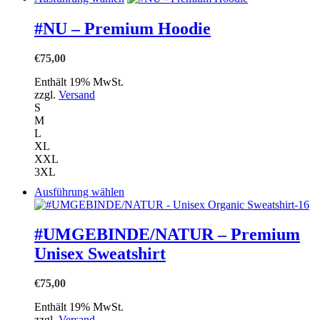
Produkt
weist
#NU – Premium Hoodie
mehrere
Varianten
€
75,00
auf.
Die
Enthält 19% MwSt.
Optionen
zzgl.
Versand
können
S
auf
M
der
L
Produktseite
XL
gewählt
XXL
werden
3XL
Dieses
Ausführung wählen
Produkt
weist
mehrere
#UMGEBINDE/NATUR – Premium
Varianten
Unisex Sweatshirt
auf.
Die
Optionen
€
75,00
können
auf
Enthält 19% MwSt.
der
zzgl.
Versand