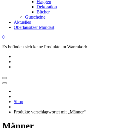
Flaggen
Dekoration
Bücher
Gutscheine
Aktuelles
Oberlausitzer Mundart
0
Es befinden sich keine Produkte im Warenkorb.
OBERLAUSITZ
STYLE
|
Shop
Dein
Oberlausitz
Produkte verschlagwortet mit „Männer“
Shop
Regional
Männer
online