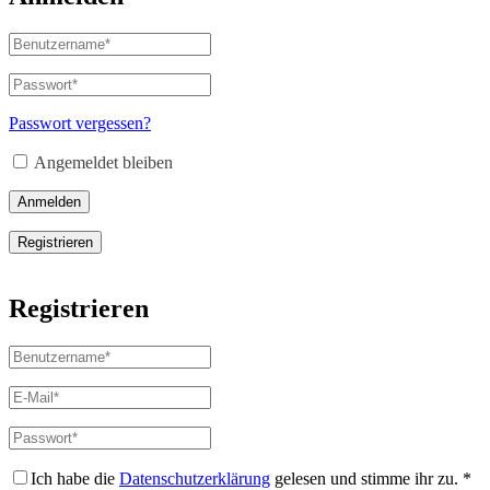
Benutzername
oder
E-
Passwort
*
Erforderlich
Mail-
Adresse
*
Passwort vergessen?
Erforderlich
Angemeldet bleiben
Anmelden
Registrieren
Registrieren
Benutzername
*
Erforderlich
E-
Mail-
Adresse
*
Passwort
*
Erforderlich
Erforderlich
Ich habe die
Datenschutzerklärung
gelesen und stimme ihr zu.
*