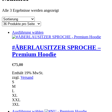
einkaufen
Alle 3 Ergebnisse werden angezeigt
Dieses
Ausführung wählen
Produkt
weist
mehrere
#ÄBERLAUSITZER SPROCHE –
Varianten
Premium Hoodie
auf.
Die
Optionen
€
75,00
können
auf
Enthält 19% MwSt.
der
zzgl.
Versand
Produktseite
S
gewählt
M
werden
L
XL
XXL
3XL
Dieses
Ausführung wählen