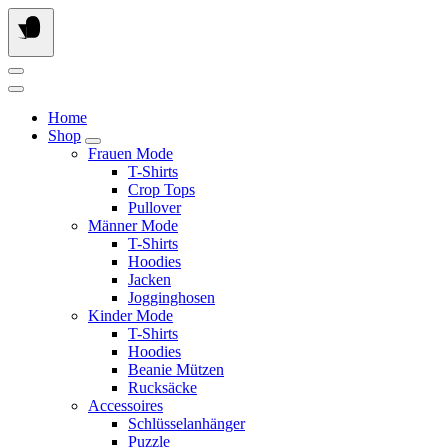
Springe
zum
Inhalt
Home
Shop
Frauen Mode
T-Shirts
Crop Tops
Pullover
Männer Mode
T-Shirts
Hoodies
Jacken
Jogginghosen
Kinder Mode
T-Shirts
Hoodies
Beanie Mützen
Rucksäcke
Accessoires
Schlüsselanhänger
Puzzle