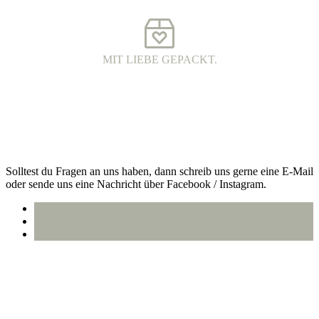
wunderschöne Qualität.
MIT LIEBE GEPACKT.
VERSAND MIT DHL.
Alle Bestellungen werden 100% plastikfrei verpackt und mit DHL
an dich versendet.
Kontakt
Solltest du Fragen an uns haben, dann schreib uns gerne eine E-Mail
oder sende uns eine Nachricht über Facebook / Instagram.
info@oberlausitzstyle.de