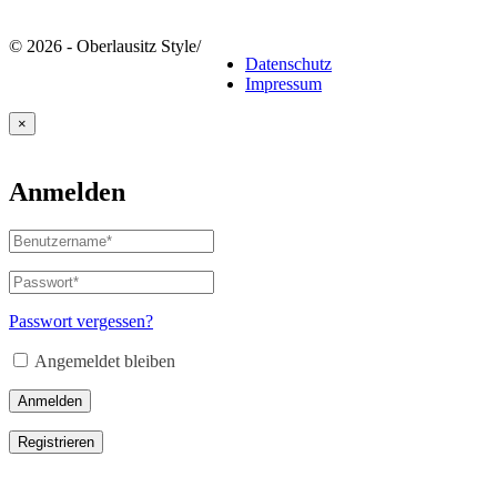
© 2026 - Oberlausitz Style
/
Datenschutz
Impressum
×
Anmelden
Benutzername
oder
E-
Passwort
*
Erforderlich
Mail-
Adresse
*
Passwort vergessen?
Erforderlich
Angemeldet bleiben
Anmelden
Registrieren