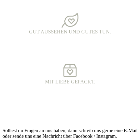
Alle Kleidungsstücke werden in Handarbeit bedruckt. Jedes Teil ist
ein echtes oberlausitzer Unikat.
GUT AUSSEHEN UND GUTES TUN.
FAIR FASHION.
Hochwertige Fairtrade Mode aus Bio-Baumwolle. Die Produkte
werden unter fairen Arbeitsbedingungen hergestellt und haben eine
wunderschöne Qualität.
MIT LIEBE GEPACKT.
VERSAND MIT DHL.
Alle Bestellungen werden 100% plastikfrei verpackt und mit DHL
an dich versendet.
Kontakt
Solltest du Fragen an uns haben, dann schreib uns gerne eine E-Mail
oder sende uns eine Nachricht über Facebook / Instagram.