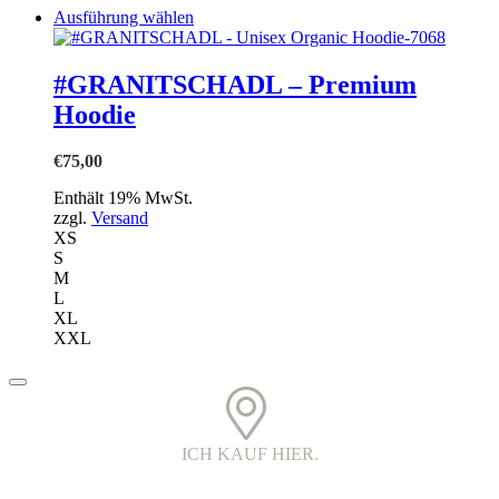
Dieses
Ausführung wählen
Produkt
weist
mehrere
#GRANITSCHADL – Premium
Varianten
Hoodie
auf.
Die
Optionen
€
75,00
können
auf
Enthält 19% MwSt.
der
zzgl.
Versand
Produktseite
XS
gewählt
S
werden
M
L
XL
XXL
ICH KAUF HIER.
PRINTED IN DER OBERLAUSITZ.