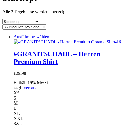
einkaufen
Alle 2 Ergebnisse werden angezeigt
Dieses
Ausführung wählen
Produkt
weist
mehrere
#GRANITSCHADL – Herren
Varianten
Premium Shirt
auf.
Die
Optionen
€
29,90
können
auf
Enthält 19% MwSt.
der
zzgl.
Versand
Produktseite
XS
gewählt
S
werden
M
L
XL
XXL
3XL