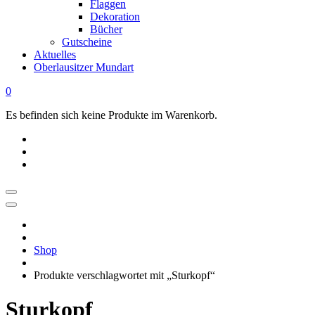
Flaggen
Dekoration
Bücher
Gutscheine
Aktuelles
Oberlausitzer Mundart
0
Es befinden sich keine Produkte im Warenkorb.
OBERLAUSITZ
STYLE
|
Shop
Dein
Oberlausitz
Produkte verschlagwortet mit „Sturkopf“
Shop
Regional
Sturkopf
online