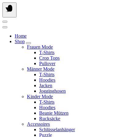
Springe
zum
Inhalt
Home
Shop
Frauen Mode
T-Shirts
Crop Tops
Pullover
Männer Mode
T-Shirts
Hoodies
Jacken
Jogginghosen
Kinder Mode
T-Shirts
Hoodies
Beanie Mützen
Rucksäcke
Accessoires
Schlüsselanhänger
Puzzle