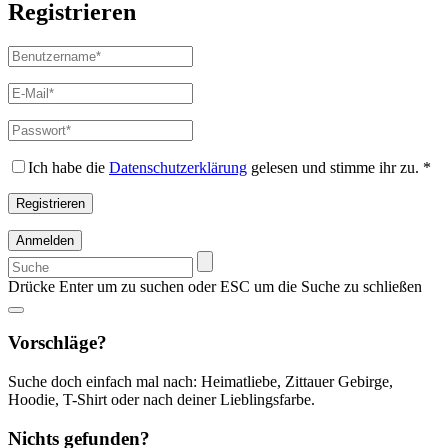
Registrieren
Benutzername
*
Erforderlich
E-
Mail-
Adresse
*
Passwort
*
Erforderlich
Erforderlich
Ich habe die
Datenschutzerklärung
gelesen und stimme ihr zu.
*
Registrieren
Anmelden
Suchen
nach:
Drücke Enter um zu suchen oder ESC um die Suche zu schließen
Vorschläge?
Suche doch einfach mal nach: Heimatliebe, Zittauer Gebirge,
Hoodie, T-Shirt oder nach deiner Lieblingsfarbe.
Nichts gefunden?