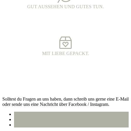
GUT AUSSEHEN UND GUTES TUN.
FAIR FASHION.
Hochwertige Fairtrade Mode aus Bio-Baumwolle. Die Produkte
werden unter fairen Arbeitsbedingungen hergestellt und haben eine
wunderschöne Qualität.
MIT LIEBE GEPACKT.
VERSAND MIT DHL.
Alle Bestellungen werden 100% plastikfrei verpackt und mit DHL
an dich versendet.
Kontakt
Solltest du Fragen an uns haben, dann schreib uns gerne eine E-Mail
oder sende uns eine Nachricht über Facebook / Instagram.