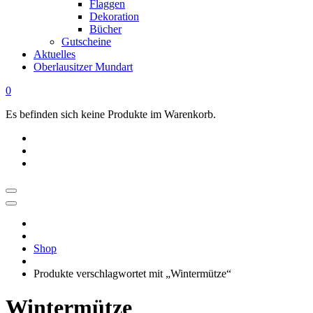
Flaggen
Dekoration
Bücher
Gutscheine
Aktuelles
Oberlausitzer Mundart
0
Es befinden sich keine Produkte im Warenkorb.
OBERLAUSITZ
STYLE
|
Shop
Dein
Oberlausitz
Produkte verschlagwortet mit „Wintermütze“
Shop
Regional
Wintermütze
online