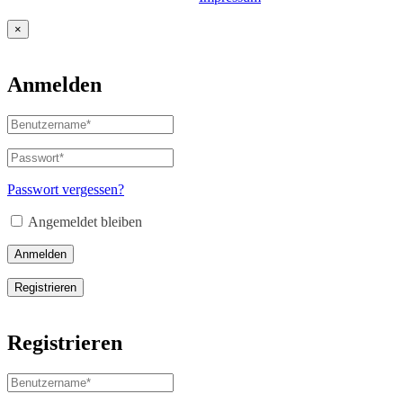
×
Anmelden
Benutzername
oder
E-
Passwort
*
Erforderlich
Mail-
Adresse
*
Passwort vergessen?
Erforderlich
Angemeldet bleiben
Anmelden
Registrieren
Registrieren
Benutzername
*
Erforderlich