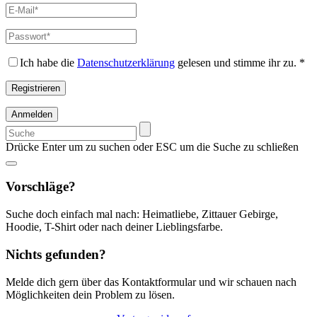
E-
Mail-
Adresse
*
Passwort
*
Erforderlich
Erforderlich
Ich habe die
Datenschutzerklärung
gelesen und stimme ihr zu.
*
Registrieren
Anmelden
Suchen
nach:
Drücke Enter um zu suchen oder ESC um die Suche zu schließen
Vorschläge?
Suche doch einfach mal nach: Heimatliebe, Zittauer Gebirge,
Hoodie, T-Shirt oder nach deiner Lieblingsfarbe.
Nichts gefunden?
Melde dich gern über das Kontaktformular und wir schauen nach
Möglichkeiten dein Problem zu lösen.