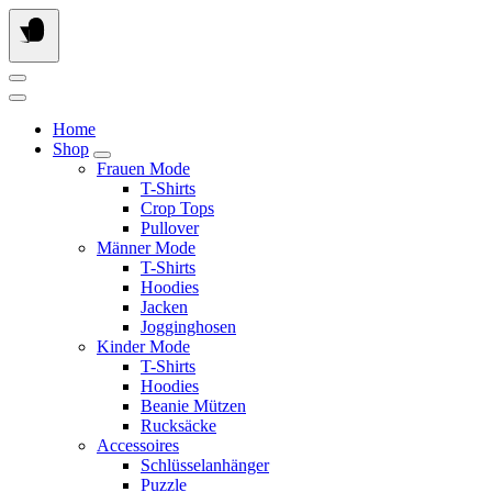
Springe
zum
Inhalt
Home
Shop
Frauen Mode
T-Shirts
Crop Tops
Pullover
Männer Mode
T-Shirts
Hoodies
Jacken
Jogginghosen
Kinder Mode
T-Shirts
Hoodies
Beanie Mützen
Rucksäcke
Accessoires
Schlüsselanhänger
Puzzle