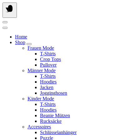
Springe
zum
Inhalt
Home
Shop
Frauen Mode
T-Shirts
Crop Tops
Pullover
Männer Mode
T-Shirts
Hoodies
Jacken
Jogginghosen
Kinder Mode
T-Shirts
Hoodies
Beanie Mützen
Rucksäcke
Accessoires
Schlüsselanhänger
Puzzle