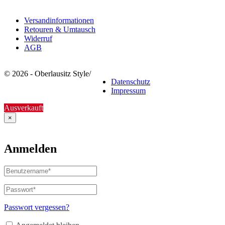
Versandinformationen
Retouren & Umtausch
Widerruf
AGB
© 2026 - Oberlausitz Style
/
Datenschutz
Impressum
Ausverkauft
×
Anmelden
Benutzername
oder
E-
Passwort
*
Erforderlich
Mail-
Adresse
*
Passwort vergessen?
Erforderlich