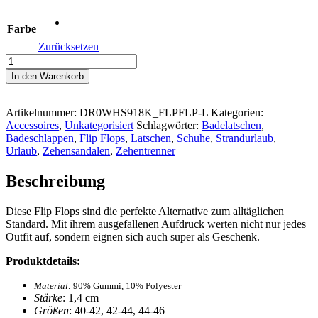
Farbe
Zurücksetzen
#ÄBERLAUSITZER
-
In den Warenkorb
Badeschlappen
Größe
40-
Artikelnummer:
DR0WHS918K_FLPFLP-L
Kategorien:
46
Accessoires
,
Unkategorisiert
Schlagwörter:
Badelatschen
,
Menge
Badeschlappen
,
Flip Flops
,
Latschen
,
Schuhe
,
Strandurlaub
,
Urlaub
,
Zehensandalen
,
Zehentrenner
Beschreibung
Diese Flip Flops sind die perfekte Alternative zum alltäglichen
Standard. Mit ihrem ausgefallenen Aufdruck werten nicht nur jedes
Outfit auf, sondern eignen sich auch super als Geschenk.
Produktdetails:
Material:
90% Gummi, 10% Polyester
Stärke
: 1,4 cm
Größen
: 40-42, 42-44, 44-46