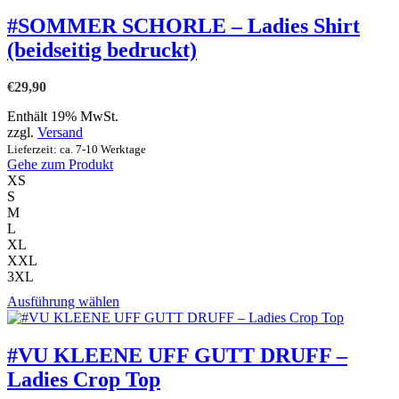
weist
mehrere
#SOMMER SCHORLE – Ladies Shirt
Varianten
(beidseitig bedruckt)
auf.
Die
Optionen
€
29,90
können
auf
Enthält 19% MwSt.
der
zzgl.
Versand
Produktseite
Lieferzeit: ca. 7-10 Werktage
gewählt
Gehe zum Produkt
werden
XS
S
M
L
XL
XXL
3XL
Dieses
Ausführung wählen
Produkt
weist
mehrere
#VU KLEENE UFF GUTT DRUFF –
Varianten
Ladies Crop Top
auf.
Die