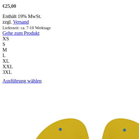
Optionen
€
25,00
können
auf
Enthält 19% MwSt.
der
zzgl.
Versand
Produktseite
Lieferzeit: ca. 7-10 Werktage
gewählt
Gehe zum Produkt
werden
XS
S
M
L
XL
XXL
3XL
Dieses
Ausführung wählen
Produkt
weist
mehrere
Varianten
auf.
Die
Optionen
können
auf
der