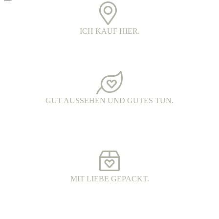
ICH KAUF HIER.
PRINTED IN DER OBERLAUSITZ.
Alle Kleidungsstücke werden in Handarbeit bedruckt. Jedes Teil ist
ein echtes oberlausitzer Unikat.
GUT AUSSEHEN UND GUTES TUN.
FAIR FASHION.
Hochwertige Fairtrade Mode aus Bio-Baumwolle. Die Produkte
werden unter fairen Arbeitsbedingungen hergestellt und haben eine
wunderschöne Qualität.
MIT LIEBE GEPACKT.
VERSAND MIT DHL.
Alle Bestellungen werden 100% plastikfrei verpackt und mit DHL
an dich versendet.