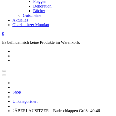
Flaggen
Dekoration
Bücher
Gutscheine
Aktuelles
Oberlausitzer Mundart
0
Es befinden sich keine Produkte im Warenkorb.
OBERLAUSITZ
STYLE
|
Shop
Dein
Oberlausitz
Unkategorisiert
Shop
Regional
#ÄBERLAUSITZER – Badeschlappen Größe 40-46
online