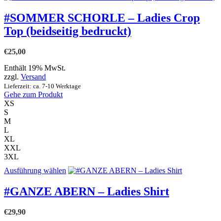
weist
mehrere
#SOMMER SCHORLE – Ladies Crop
Varianten
Top (beidseitig bedruckt)
auf.
Die
Optionen
€
25,00
können
auf
Enthält 19% MwSt.
der
zzgl.
Versand
Produktseite
Lieferzeit: ca. 7-10 Werktage
gewählt
Gehe zum Produkt
werden
XS
S
M
L
XL
XXL
3XL
Dieses
Ausführung wählen
Produkt
weist
#GANZE ABERN – Ladies Shirt
mehrere
Varianten
€
29,90
auf.