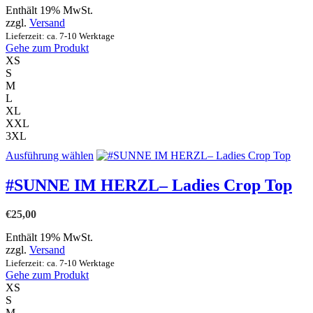
Die
Enthält 19% MwSt.
Optionen
zzgl.
Versand
können
Lieferzeit: ca. 7-10 Werktage
auf
Gehe zum Produkt
der
XS
Produktseite
S
gewählt
M
werden
L
XL
XXL
3XL
Dieses
Ausführung wählen
Produkt
weist
#SUNNE IM HERZL– Ladies Crop Top
mehrere
Varianten
€
25,00
auf.
Die
Enthält 19% MwSt.
Optionen
zzgl.
Versand
können
Lieferzeit: ca. 7-10 Werktage
auf
Gehe zum Produkt
der
XS
Produktseite
S
gewählt
M