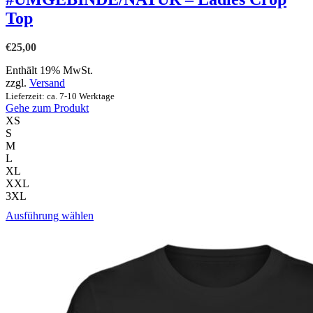
Top
€
25,00
Enthält 19% MwSt.
zzgl.
Versand
Lieferzeit: ca. 7-10 Werktage
Gehe zum Produkt
XS
S
M
L
XL
XXL
3XL
Dieses
Ausführung wählen
Produkt
weist
mehrere
Varianten
auf.
Die
Optionen