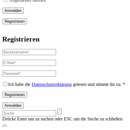
Angemeldet bleiben
Anmelden
Registrieren
Registrieren
Benutzername
*
Erforderlich
E-
Mail-
Adresse
*
Passwort
*
Erforderlich
Erforderlich
Ich habe die
Datenschutzerklärung
gelesen und stimme ihr zu.
*
Registrieren
Anmelden
Suchen
nach:
Drücke Enter um zu suchen oder ESC um die Suche zu schließen