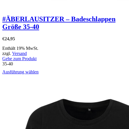
#ÄBERLAUSITZER – Badeschlappen
Größe 35-40
€
24,95
Enthält 19% MwSt.
zzgl.
Versand
Gehe zum Produkt
35-40
Dieses
Ausführung wählen
Produkt
weist
mehrere
Varianten
auf.
Die
Optionen
können
auf
der
Produktseite