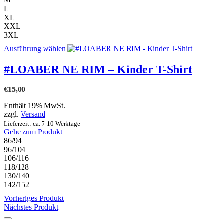
werden
L
XL
XXL
3XL
Dieses
Ausführung wählen
Produkt
weist
#LOABER NE RIM – Kinder T-Shirt
mehrere
Varianten
€
15,00
auf.
Die
Enthält 19% MwSt.
Optionen
zzgl.
Versand
können
Lieferzeit: ca. 7-10 Werktage
auf
Gehe zum Produkt
der
86/94
Produktseite
96/104
gewählt
106/116
werden
118/128
130/140
142/152
Vorheriges Produkt
Nächstes Produkt