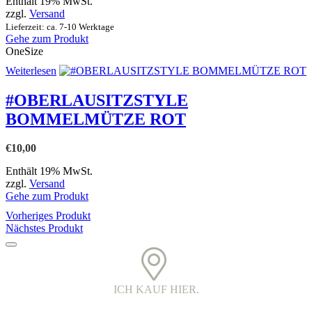
auf
Enthält 19% MwSt.
der
zzgl.
Versand
Produktseite
Lieferzeit: ca. 7-10 Werktage
gewählt
Gehe zum Produkt
werden
OneSize
Weiterlesen
#OBERLAUSITZSTYLE
BOMMELMÜTZE ROT
€
10,00
Enthält 19% MwSt.
zzgl.
Versand
Gehe zum Produkt
Vorheriges Produkt
Nächstes Produkt
ICH KAUF HIER.