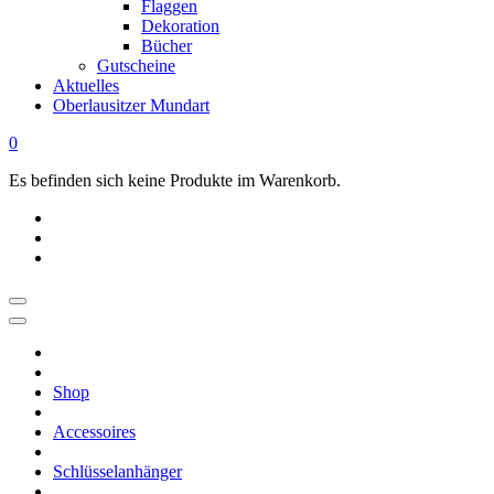
Flaggen
Dekoration
Bücher
Gutscheine
Aktuelles
Oberlausitzer Mundart
0
Es befinden sich keine Produkte im Warenkorb.
OBERLAUSITZ
STYLE
|
Shop
Dein
Oberlausitz
Accessoires
Shop
Regional
Schlüsselanhänger
online