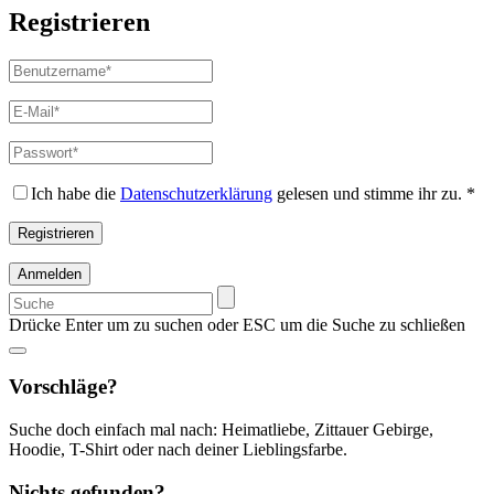
Registrieren
Benutzername
*
Erforderlich
E-
Mail-
Adresse
*
Passwort
*
Erforderlich
Erforderlich
Ich habe die
Datenschutzerklärung
gelesen und stimme ihr zu.
*
Registrieren
Anmelden
Suchen
nach:
Drücke Enter um zu suchen oder ESC um die Suche zu schließen
Vorschläge?
Suche doch einfach mal nach: Heimatliebe, Zittauer Gebirge,
Hoodie, T-Shirt oder nach deiner Lieblingsfarbe.
Nichts gefunden?