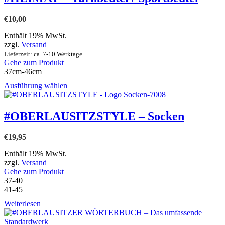
mehrere
Varianten
€
10,00
auf.
Die
Enthält 19% MwSt.
Optionen
zzgl.
Versand
können
Lieferzeit: ca. 7-10 Werktage
auf
Gehe zum Produkt
der
37cm-46cm
Produktseite
gewählt
Dieses
Ausführung wählen
werden
Produkt
weist
mehrere
#OBERLAUSITZSTYLE – Socken
Varianten
auf.
€
19,95
Die
Optionen
Enthält 19% MwSt.
können
zzgl.
Versand
auf
Gehe zum Produkt
der
37-40
Produktseite
41-45
gewählt
werden
Weiterlesen