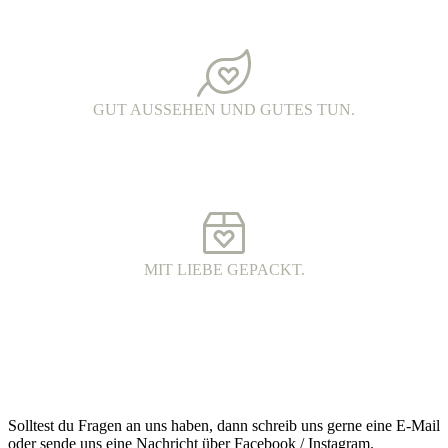
PRINTED IN DER OBERLAUSITZ.
Alle Kleidungsstücke werden in Handarbeit bedruckt. Jedes Teil ist
ein echtes oberlausitzer Unikat.
GUT AUSSEHEN UND GUTES TUN.
FAIR FASHION.
Hochwertige Fairtrade Mode aus Bio-Baumwolle. Die Produkte
werden unter fairen Arbeitsbedingungen hergestellt und haben eine
wunderschöne Qualität.
MIT LIEBE GEPACKT.
VERSAND MIT DHL.
Alle Bestellungen werden 100% plastikfrei verpackt und mit DHL
an dich versendet.
Kontakt
Solltest du Fragen an uns haben, dann schreib uns gerne eine E-Mail
oder sende uns eine Nachricht über Facebook / Instagram.