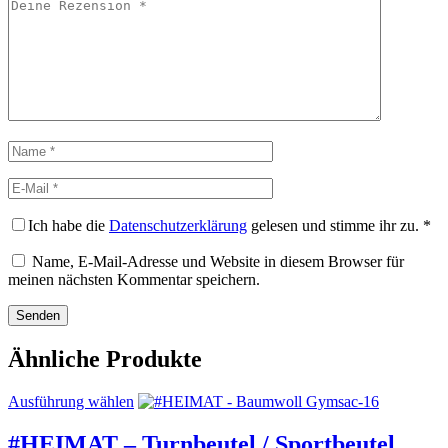
Deine
Rezension
Name
E-
Mail
Ich habe die
Datenschutzerklärung
gelesen und stimme ihr zu.
*
Name, E-Mail-Adresse und Website in diesem Browser für
meinen nächsten Kommentar speichern.
Ähnliche Produkte
Dieses
Ausführung wählen
Produkt
weist
#HEIMAT – Turnbeutel / Sportbeutel