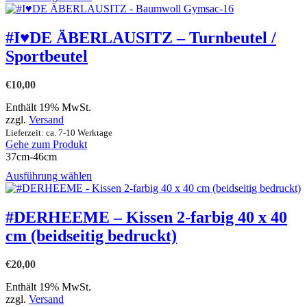
Produkt
weist
mehrere
#I♥DE ÄBERLAUSITZ – Turnbeutel /
Varianten
Sportbeutel
auf.
Die
Optionen
€
10,00
können
auf
Enthält 19% MwSt.
der
zzgl.
Versand
Produktseite
Lieferzeit: ca. 7-10 Werktage
gewählt
Gehe zum Produkt
werden
37cm-46cm
Dieses
Ausführung wählen
Produkt
weist
mehrere
#DERHEEME – Kissen 2-farbig 40 x 40
Varianten
cm (beidseitig bedruckt)
auf.
Die
Optionen
€
20,00
können
auf
Enthält 19% MwSt.
der
zzgl.
Versand