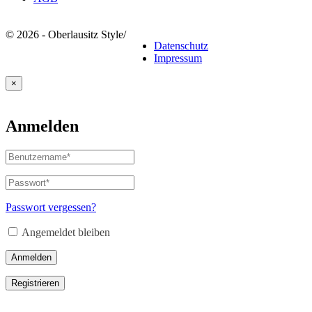
© 2026 - Oberlausitz Style
/
Datenschutz
Impressum
×
Anmelden
Benutzername
oder
E-
Passwort
*
Erforderlich
Mail-
Adresse
*
Passwort vergessen?
Erforderlich
Angemeldet bleiben
Anmelden
Registrieren