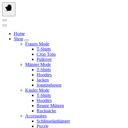
Springe
zum
Inhalt
Home
Shop
Frauen Mode
T-Shirts
Crop Tops
Pullover
Männer Mode
T-Shirts
Hoodies
Jacken
Jogginghosen
Kinder Mode
T-Shirts
Hoodies
Beanie Mützen
Rucksäcke
Accessoires
Schlüsselanhänger
Puzzle