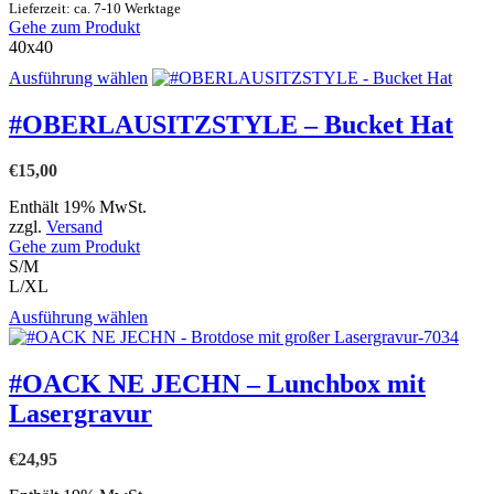
Produktseite
Lieferzeit: ca. 7-10 Werktage
gewählt
Gehe zum Produkt
werden
40x40
Dieses
Ausführung wählen
Produkt
weist
#OBERLAUSITZSTYLE – Bucket Hat
mehrere
Varianten
€
15,00
auf.
Die
Enthält 19% MwSt.
Optionen
zzgl.
Versand
können
Gehe zum Produkt
auf
S/M
der
L/XL
Produktseite
gewählt
Dieses
Ausführung wählen
werden
Produkt
weist
mehrere
#OACK NE JECHN – Lunchbox mit
Varianten
Lasergravur
auf.
Die
Optionen
€
24,95
können