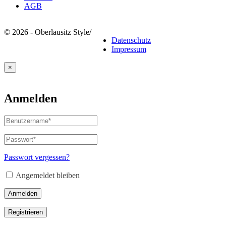
AGB
© 2026 - Oberlausitz Style
/
Datenschutz
Impressum
×
Anmelden
Benutzername
oder
E-
Passwort
*
Erforderlich
Mail-
Adresse
*
Passwort vergessen?
Erforderlich
Angemeldet bleiben
Anmelden
Registrieren