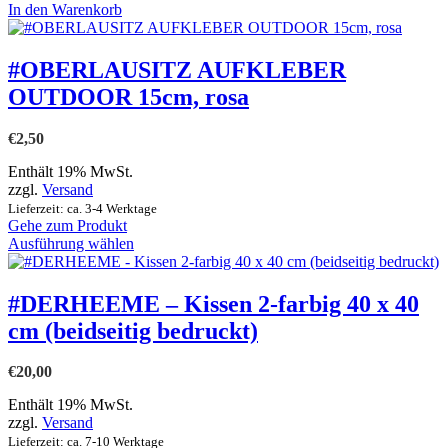
werden
In den Warenkorb
#OBERLAUSITZ AUFKLEBER
OUTDOOR 15cm, rosa
€
2,50
Enthält 19% MwSt.
zzgl.
Versand
Lieferzeit: ca. 3-4 Werktage
Gehe zum Produkt
Dieses
Ausführung wählen
Produkt
weist
mehrere
#DERHEEME – Kissen 2-farbig 40 x 40
Varianten
cm (beidseitig bedruckt)
auf.
Die
Optionen
€
20,00
können
auf
Enthält 19% MwSt.
der
zzgl.
Versand
Produktseite
Lieferzeit: ca. 7-10 Werktage