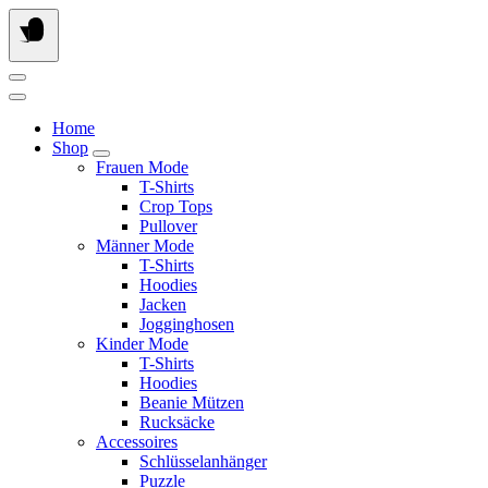
Springe
zum
Inhalt
Home
Shop
Frauen Mode
T-Shirts
Crop Tops
Pullover
Männer Mode
T-Shirts
Hoodies
Jacken
Jogginghosen
Kinder Mode
T-Shirts
Hoodies
Beanie Mützen
Rucksäcke
Accessoires
Schlüsselanhänger
Puzzle