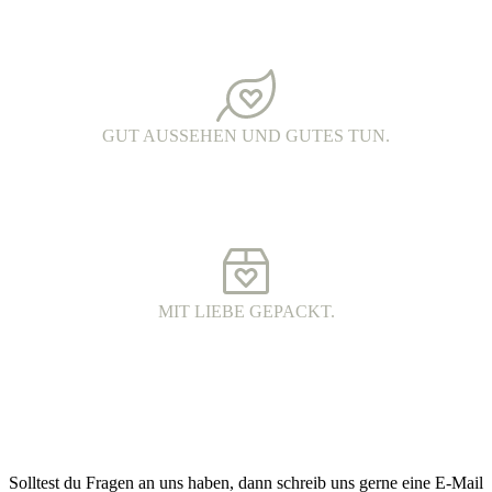
PRINTED IN DER OBERLAUSITZ.
Alle Kleidungsstücke werden in Handarbeit bedruckt. Jedes Teil ist
ein echtes oberlausitzer Unikat.
GUT AUSSEHEN UND GUTES TUN.
FAIR FASHION.
Hochwertige Fairtrade Mode aus Bio-Baumwolle. Die Produkte
werden unter fairen Arbeitsbedingungen hergestellt und haben eine
wunderschöne Qualität.
MIT LIEBE GEPACKT.
VERSAND MIT DHL.
Alle Bestellungen werden 100% plastikfrei verpackt und mit DHL
an dich versendet.
Kontakt
Solltest du Fragen an uns haben, dann schreib uns gerne eine E-Mail