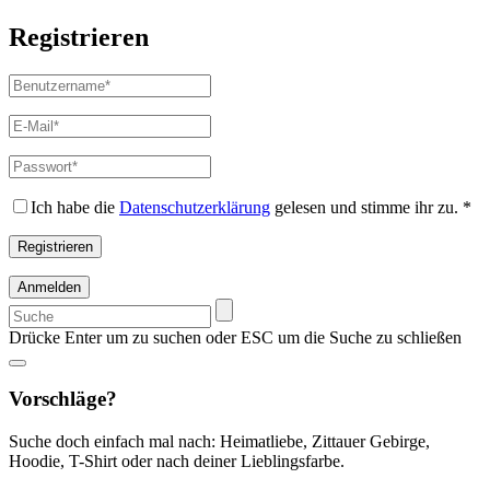
Registrieren
Benutzername
*
Erforderlich
E-
Mail-
Adresse
*
Passwort
*
Erforderlich
Erforderlich
Ich habe die
Datenschutzerklärung
gelesen und stimme ihr zu.
*
Registrieren
Anmelden
Suchen
nach:
Drücke Enter um zu suchen oder ESC um die Suche zu schließen
Vorschläge?
Suche doch einfach mal nach: Heimatliebe, Zittauer Gebirge,
Hoodie, T-Shirt oder nach deiner Lieblingsfarbe.