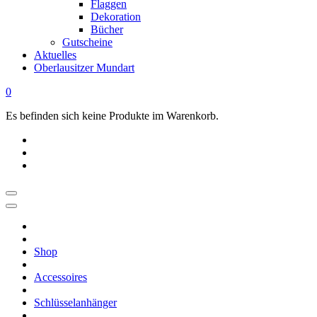
Flaggen
Dekoration
Bücher
Gutscheine
Aktuelles
Oberlausitzer Mundart
0
Es befinden sich keine Produkte im Warenkorb.
OBERLAUSITZ
STYLE
|
Shop
Dein
Oberlausitz
Accessoires
Shop
Regional
Schlüsselanhänger
online