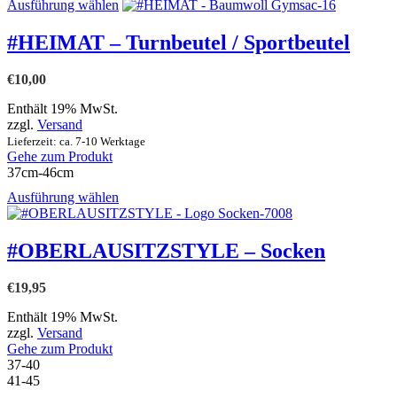
Dieses
Ausführung wählen
Produkt
weist
#HEIMAT – Turnbeutel / Sportbeutel
mehrere
Varianten
€
10,00
auf.
Die
Enthält 19% MwSt.
Optionen
zzgl.
Versand
können
Lieferzeit: ca. 7-10 Werktage
auf
Gehe zum Produkt
der
37cm-46cm
Produktseite
gewählt
Dieses
Ausführung wählen
werden
Produkt
weist
mehrere
#OBERLAUSITZSTYLE – Socken
Varianten
auf.
€
19,95
Die
Optionen
Enthält 19% MwSt.
können
zzgl.
Versand
auf
Gehe zum Produkt
der
37-40
Produktseite
41-45
gewählt