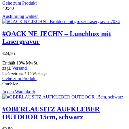
gewählt
Gehe zum Produkt
werden
40x40
Dieses
Ausführung wählen
Produkt
weist
mehrere
#OACK NE JECHN – Lunchbox mit
Varianten
Lasergravur
auf.
Die
Optionen
€
24,95
können
auf
Enthält 19% MwSt.
der
zzgl.
Versand
Produktseite
Lieferzeit: ca. 7-10 Werktage
gewählt
Gehe zum Produkt
werden
OneSize
In den Warenkorb
#OBERLAUSITZ AUFKLEBER
OUTDOOR 15cm, schwarz
€
2,50