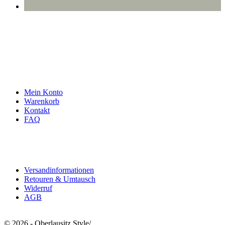
info@oberlausitzstyle.de
Infos & Kontakt
Mein Konto
Warenkorb
Kontakt
FAQ
Rechtliches
Versandinformationen
Retouren & Umtausch
Widerruf
AGB
© 2026 - Oberlausitz Style
/