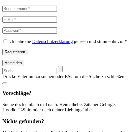
Benutzername
*
Erforderlich
E-
Mail-
Adresse
*
Passwort
*
Erforderlich
Erforderlich
Ich habe die
Datenschutzerklärung
gelesen und stimme ihr zu.
*
Registrieren
Anmelden
Suchen
nach:
Drücke Enter um zu suchen oder ESC um die Suche zu schließen
Vorschläge?
Suche doch einfach mal nach: Heimatliebe, Zittauer Gebirge,
Hoodie, T-Shirt oder nach deiner Lieblingsfarbe.
Nichts gefunden?