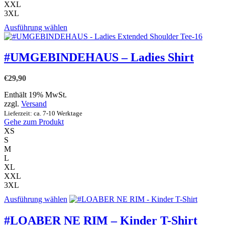
XXL
3XL
Dieses
Ausführung wählen
Produkt
weist
mehrere
#UMGEBINDEHAUS – Ladies Shirt
Varianten
auf.
€
29,90
Die
Optionen
Enthält 19% MwSt.
können
zzgl.
Versand
auf
Lieferzeit: ca. 7-10 Werktage
der
Gehe zum Produkt
Produktseite
XS
gewählt
S
werden
M
L
XL
XXL
3XL
Dieses
Ausführung wählen
Produkt
weist
#LOABER NE RIM – Kinder T-Shirt