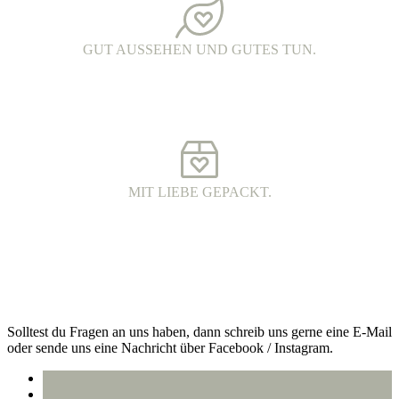
GUT AUSSEHEN UND GUTES TUN.
FAIR FASHION.
Hochwertige Fairtrade Mode aus Bio-Baumwolle. Die Produkte
werden unter fairen Arbeitsbedingungen hergestellt und haben eine
wunderschöne Qualität.
MIT LIEBE GEPACKT.
VERSAND MIT DHL.
Alle Bestellungen werden 100% plastikfrei verpackt und mit DHL
an dich versendet.
Kontakt
Solltest du Fragen an uns haben, dann schreib uns gerne eine E-Mail
oder sende uns eine Nachricht über Facebook / Instagram.