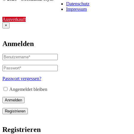
Datenschutz
Impressum
Ausverkauft
×
Anmelden
Benutzername
oder
E-
Passwort
*
Erforderlich
Mail-
Adresse
*
Passwort vergessen?
Erforderlich
Angemeldet bleiben
Anmelden
Registrieren
Registrieren