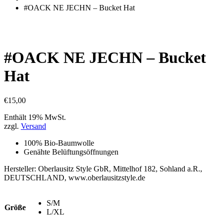
einkaufen
#OACK NE JECHN – Bucket Hat
#OACK NE JECHN – Bucket
Hat
€
15,00
Enthält 19% MwSt.
zzgl.
Versand
100% Bio-Baumwolle
Genähte Belüftungsöffnungen
Hersteller:
Oberlausitz Style GbR, Mittelhof 182, Sohland a.R.,
DEUTSCHLAND, www.oberlausitzstyle.de
S/M
Größe
L/XL