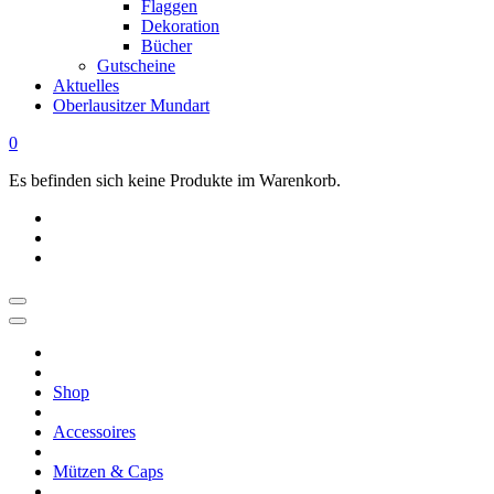
Flaggen
Dekoration
Bücher
Gutscheine
Aktuelles
Oberlausitzer Mundart
0
Es befinden sich keine Produkte im Warenkorb.
OBERLAUSITZ
STYLE
|
Shop
Dein
Oberlausitz
Accessoires
Shop
Regional
Mützen & Caps
online