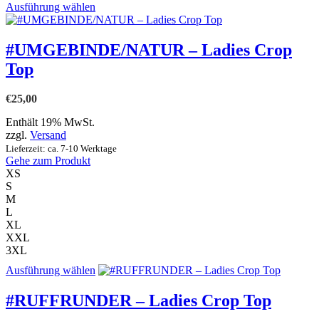
Dieses
Ausführung wählen
Produkt
weist
mehrere
#UMGEBINDE/NATUR – Ladies Crop
Varianten
Top
auf.
Die
Optionen
€
25,00
können
auf
Enthält 19% MwSt.
der
zzgl.
Versand
Produktseite
Lieferzeit: ca. 7-10 Werktage
gewählt
Gehe zum Produkt
werden
XS
S
M
L
XL
XXL
3XL
Dieses
Ausführung wählen
Produkt
weist
#RUFFRUNDER – Ladies Crop Top
mehrere