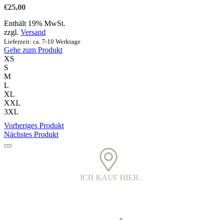
Varianten
€
25,00
auf.
Die
Enthält 19% MwSt.
Optionen
zzgl.
Versand
können
Lieferzeit: ca. 7-10 Werktage
auf
Gehe zum Produkt
der
XS
Produktseite
S
gewählt
M
werden
L
XL
XXL
3XL
Vorheriges Produkt
Nächstes Produkt
ICH KAUF HIER.
PRINTED IN DER OBERLAUSITZ.
Alle Kleidungsstücke werden in Handarbeit bedruckt. Jedes Teil ist
ein echtes oberlausitzer Unikat.