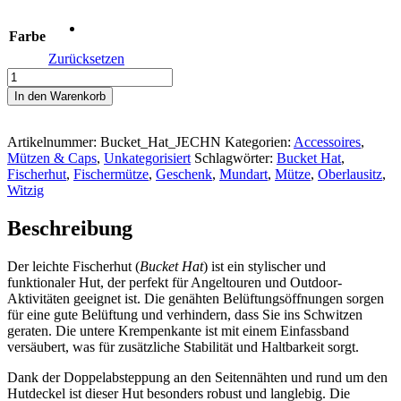
Farbe
Zurücksetzen
#OACK
NE
In den Warenkorb
JECHN
-
Bucket
Artikelnummer:
Bucket_Hat_JECHN
Kategorien:
Accessoires
,
Hat
Mützen & Caps
,
Unkategorisiert
Schlagwörter:
Bucket Hat
,
Menge
Fischerhut
,
Fischermütze
,
Geschenk
,
Mundart
,
Mütze
,
Oberlausitz
,
Witzig
Beschreibung
Der leichte Fischerhut (
Bucket Hat
) ist ein stylischer und
funktionaler Hut, der perfekt für Angeltouren und Outdoor-
Aktivitäten geeignet ist. Die genähten Belüftungsöffnungen sorgen
für eine gute Belüftung und verhindern, dass Sie ins Schwitzen
geraten. Die untere Krempenkante ist mit einem Einfassband
versäubert, was für zusätzliche Stabilität und Haltbarkeit sorgt.
Dank der Doppelabsteppung an den Seitennähten und rund um den
Hutdeckel ist dieser Hut besonders robust und langlebig. Die