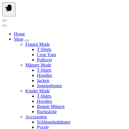
Springe
zum
Inhalt
Home
Shop
Frauen Mode
T-Shirts
Crop Tops
Pullover
Männer Mode
T-Shirts
Hoodies
Jacken
Jogginghosen
Kinder Mode
T-Shirts
Hoodies
Beanie Mützen
Rucksäcke
Accessoires
Schlüsselanhänger
Puzzle