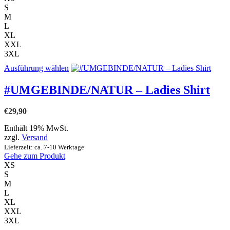
Produktseite
S
gewählt
M
werden
L
XL
XXL
3XL
Dieses
Ausführung wählen
Produkt
weist
#UMGEBINDE/NATUR – Ladies Shirt
mehrere
Varianten
€
29,90
auf.
Die
Enthält 19% MwSt.
Optionen
zzgl.
Versand
können
Lieferzeit: ca. 7-10 Werktage
auf
Gehe zum Produkt
der
XS
Produktseite
S
gewählt
M
werden
L
XL
XXL
3XL