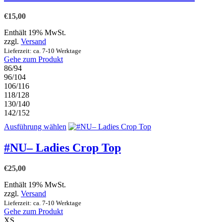
mehrere
Varianten
€
15,00
auf.
Die
Enthält 19% MwSt.
Optionen
zzgl.
Versand
können
Lieferzeit: ca. 7-10 Werktage
auf
Gehe zum Produkt
der
86/94
Produktseite
96/104
gewählt
106/116
werden
118/128
130/140
142/152
Dieses
Ausführung wählen
Produkt
weist
#NU– Ladies Crop Top
mehrere
Varianten
€
25,00
auf.
Die
Enthält 19% MwSt.
Optionen
zzgl.
Versand
können
Lieferzeit: ca. 7-10 Werktage
auf
Gehe zum Produkt
der
XS