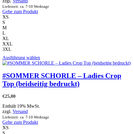
Produktseite
zzgl.
Versand
gewählt
Lieferzeit: ca. 7-10 Werktage
werden
Gehe zum Produkt
XS
S
M
L
XL
XXL
3XL
Dieses
Ausführung wählen
Produkt
weist
mehrere
#SOMMER SCHORLE – Ladies Crop
Varianten
Top (beidseitig bedruckt)
auf.
Die
Optionen
€
25,00
können
auf
Enthält 19% MwSt.
der
zzgl.
Versand
Produktseite
Lieferzeit: ca. 7-10 Werktage
gewählt
Gehe zum Produkt
werden
XS
S