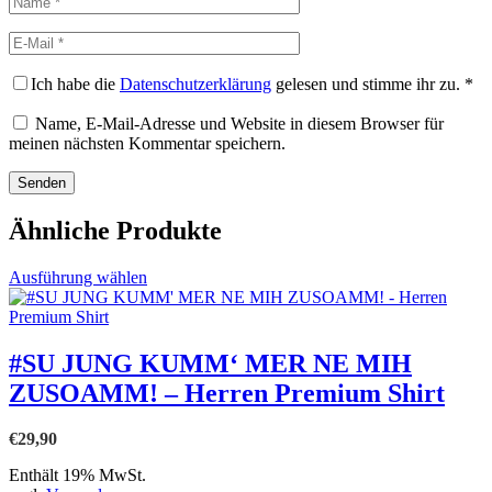
E-
Mail
Ich habe die
Datenschutzerklärung
gelesen und stimme ihr zu.
*
Name, E-Mail-Adresse und Website in diesem Browser für
meinen nächsten Kommentar speichern.
Ähnliche Produkte
Dieses
Ausführung wählen
Produkt
weist
mehrere
Varianten
#SU JUNG KUMM‘ MER NE MIH
auf.
ZUSOAMM! – Herren Premium Shirt
Die
Optionen
können
€
29,90
auf
der
Enthält 19% MwSt.