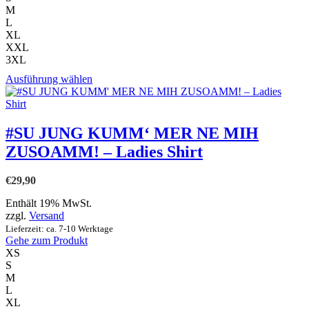
M
L
XL
XXL
3XL
Dieses
Ausführung wählen
Produkt
weist
mehrere
Varianten
#SU JUNG KUMM‘ MER NE MIH
auf.
ZUSOAMM! – Ladies Shirt
Die
Optionen
können
€
29,90
auf
der
Enthält 19% MwSt.
Produktseite
zzgl.
Versand
gewählt
Lieferzeit: ca. 7-10 Werktage
werden
Gehe zum Produkt
XS
S
M
L
XL