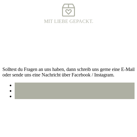
MIT LIEBE GEPACKT.
VERSAND MIT DHL.
Alle Bestellungen werden 100% plastikfrei verpackt und mit DHL
an dich versendet.
Kontakt
Solltest du Fragen an uns haben, dann schreib uns gerne eine E-Mail
oder sende uns eine Nachricht über Facebook / Instagram.
info@oberlausitzstyle.de
Infos & Kontakt