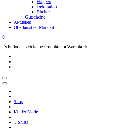
Flaggen
Dekoration
Bücher
Gutscheine
Aktuelles
Oberlausitzer Mundart
0
Es befinden sich keine Produkte im Warenkorb.
OBERLAUSITZ
STYLE
|
Shop
Dein
Oberlausitz
Kinder Mode
Shop
Regional
T-Shirts
online