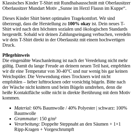
K
lassisches Kinder T-Shirt mit Rundhalsausschnitt mit Oberlausitzer
Oberlausitzer Mundart Motiv „Sunne im Herzl Flausn im Kuppe“.
Dieses Kinder Shirt bietet optimalen Tragekomfort. Wir sind
überzeugt, dass die Herstellung zu
100% okay
ist. Dein neues T-
Shirt wird nach den höchsten sozialen und ökologischen Standards
hergestellt. Sobald wir deinen Zahlungseingang verbuchen, veredeln
wir dein T-Shirt direkt in der Oberlausitz mit einem hochwertigen
Druck.
Pflegehinweis
Die eingenähte Waschanleitung ist nach der Veredelung nicht mehr
gültig. Damit du lange Freude an deinem neuen Teil hast, empfehlen
wir dir eine Temperatur von 30-40°C und nur wenig bis gar keinen
Weichspüler. Die Verwendung eines Trockners wird nicht
empfohlen – lieber lufttrocknen oder vorsichtig bügeln. Bitte nach
der Wäsche nicht knittern und beim Bügeln umdrehen, denn die
heiße Kontaktfläche sollte nicht in direkte Berührung mit dem Motiv
kommen.
Material:
60% Baumwolle / 40% Polyester | schwarz: 100%
Baumwolle
Grammatur:
150 g/m²
Verarbeitung:
Doppelte Steppnaht an den Säumen + 1×1
Ripp-Kragen + Vorgeschrumpft