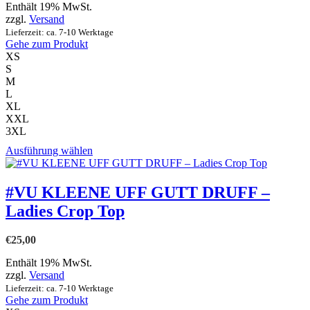
Enthält 19% MwSt.
Optionen
zzgl.
Versand
können
Lieferzeit: ca. 7-10 Werktage
auf
Gehe zum Produkt
der
XS
Produktseite
S
gewählt
M
werden
L
XL
XXL
3XL
Dieses
Ausführung wählen
Produkt
weist
mehrere
#VU KLEENE UFF GUTT DRUFF –
Varianten
Ladies Crop Top
auf.
Die
Optionen
€
25,00
können
auf
Enthält 19% MwSt.
der
zzgl.
Versand
Produktseite
Lieferzeit: ca. 7-10 Werktage
gewählt
Gehe zum Produkt