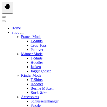
Springe
zum
Inhalt
Home
Shop
Frauen Mode
T-Shirts
Crop Tops
Pullover
Männer Mode
T-Shirts
Hoodies
Jacken
Jogginghosen
Kinder Mode
T-Shirts
Hoodies
Beanie Mützen
Rucksäcke
Accessoires
Schlüsselanhänger
Puzzle