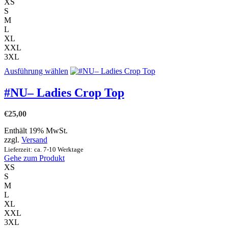
XS
Produktseite
S
gewählt
M
werden
L
XL
XXL
3XL
Dieses
Ausführung wählen
Produkt
weist
#NU– Ladies Crop Top
mehrere
Varianten
€
25,00
auf.
Die
Enthält 19% MwSt.
Optionen
zzgl.
Versand
können
Lieferzeit: ca. 7-10 Werktage
auf
Gehe zum Produkt
der
XS
Produktseite
S
gewählt
M
werden
L
XL
XXL
3XL