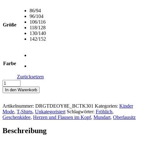
86/94
96/104
106/116
Größe
118/128
130/140
142/152
Farbe
Zurücksetzen
#SUNNE
IM
In den Warenkorb
HERZL
-
Kinder
Artikelnummer:
DRGTDEOY8E_BCTK301
Kategorien:
Kinder
T-
Mode
,
T-Shirts
,
Unkategorisiert
Schlagwörter:
Fröhlich
,
Shirt
Geschenkidee
,
Herzen und Flausen im Kopf
,
Mundart
,
Oberlausitz
Menge
Beschreibung