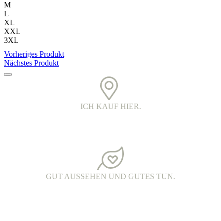
gewählt
M
werden
L
XL
XXL
3XL
Vorheriges Produkt
Nächstes Produkt
ICH KAUF HIER.
PRINTED IN DER OBERLAUSITZ.
Alle Kleidungsstücke werden in Handarbeit bedruckt. Jedes Teil ist
ein echtes oberlausitzer Unikat.
GUT AUSSEHEN UND GUTES TUN.
FAIR FASHION.
Hochwertige Fairtrade Mode aus Bio-Baumwolle. Die Produkte
werden unter fairen Arbeitsbedingungen hergestellt und haben eine
wunderschöne Qualität.