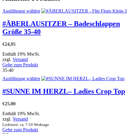
Dieses
Ausführung wählen
Produkt
weist
#ÄBERLAUSITZER – Badeschlappen
mehrere
Größe 35-40
Varianten
auf.
Die
€
24,95
Optionen
können
Enthält 19% MwSt.
auf
zzgl.
Versand
der
Gehe zum Produkt
Produktseite
35-40
gewählt
Dieses
Ausführung wählen
werden
Produkt
weist
#SUNNE IM HERZL– Ladies Crop Top
mehrere
Varianten
€
25,00
auf.
Die
Enthält 19% MwSt.
Optionen
zzgl.
Versand
können
Lieferzeit: ca. 7-10 Werktage
auf
Gehe zum Produkt
der