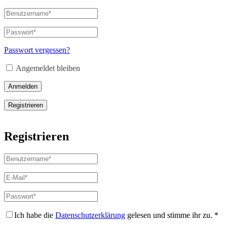
Benutzername
oder
E-
Passwort
*
Erforderlich
Mail-
Adresse
*
Passwort vergessen?
Erforderlich
Angemeldet bleiben
Anmelden
Registrieren
Registrieren
Benutzername
*
Erforderlich
E-
Mail-
Adresse
*
Passwort
*
Erforderlich
Erforderlich
Ich habe die
Datenschutzerklärung
gelesen und stimme ihr zu.
*