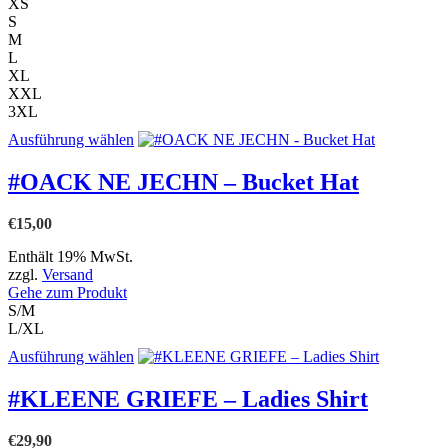
werden
XS
S
M
L
XL
XXL
3XL
Dieses
Ausführung wählen
Produkt
weist
#OACK NE JECHN – Bucket Hat
mehrere
Varianten
€
15,00
auf.
Die
Enthält 19% MwSt.
Optionen
zzgl.
Versand
können
Gehe zum Produkt
auf
S/M
der
L/XL
Produktseite
gewählt
Dieses
Ausführung wählen
werden
Produkt
weist
#KLEENE GRIEFE – Ladies Shirt
mehrere
Varianten
€
29,90
auf.