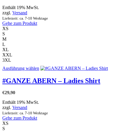
Die
Enthält 19% MwSt.
Optionen
zzgl.
Versand
können
Lieferzeit: ca. 7-10 Werktage
auf
Gehe zum Produkt
der
XS
Produktseite
S
gewählt
M
werden
L
XL
XXL
3XL
Dieses
Ausführung wählen
Produkt
weist
#GANZE ABERN – Ladies Shirt
mehrere
Varianten
€
29,90
auf.
Die
Enthält 19% MwSt.
Optionen
zzgl.
Versand
können
Lieferzeit: ca. 7-10 Werktage
auf
Gehe zum Produkt
der
XS
Produktseite
S