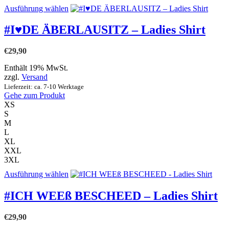
Dieses
Ausführung wählen
Produkt
weist
#I♥DE ÄBERLAUSITZ – Ladies Shirt
mehrere
Varianten
€
29,90
auf.
Die
Enthält 19% MwSt.
Optionen
zzgl.
Versand
können
Lieferzeit: ca. 7-10 Werktage
auf
Gehe zum Produkt
der
XS
Produktseite
S
gewählt
M
werden
L
XL
XXL
3XL
Dieses
Ausführung wählen
Produkt
weist
#ICH WEEß BESCHEED – Ladies Shirt
mehrere
Varianten
€
29,90
auf.
Die