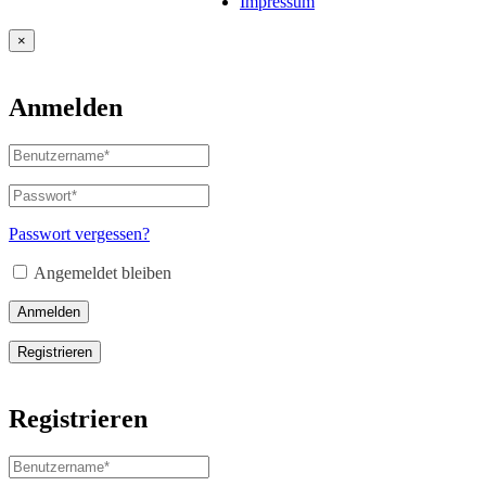
Impressum
×
Anmelden
Benutzername
oder
E-
Passwort
*
Erforderlich
Mail-
Adresse
*
Passwort vergessen?
Erforderlich
Angemeldet bleiben
Anmelden
Registrieren
Registrieren
Benutzername
*
Erforderlich