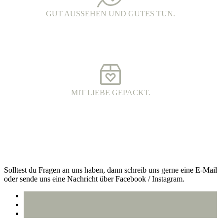
GUT AUSSEHEN UND GUTES TUN.
FAIR FASHION.
Hochwertige Fairtrade Mode aus Bio-Baumwolle. Die Produkte
werden unter fairen Arbeitsbedingungen hergestellt und haben eine
wunderschöne Qualität.
MIT LIEBE GEPACKT.
VERSAND MIT DHL.
Alle Bestellungen werden 100% plastikfrei verpackt und mit DHL
an dich versendet.
Kontakt
Solltest du Fragen an uns haben, dann schreib uns gerne eine E-Mail
oder sende uns eine Nachricht über Facebook / Instagram.