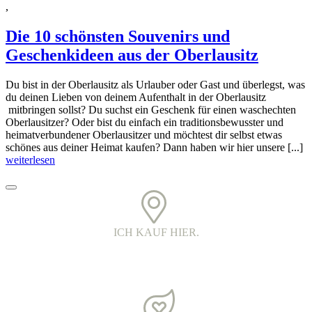
,
Die 10 schönsten Souvenirs und
Geschenkideen aus der Oberlausitz
Du bist in der Oberlausitz als Urlauber oder Gast und überlegst, was
du deinen Lieben von deinem Aufenthalt in der Oberlausitz
mitbringen sollst? Du suchst ein Geschenk für einen waschechten
Oberlausitzer? Oder bist du einfach ein traditionsbewusster und
heimatverbundener Oberlausitzer und möchtest dir selbst etwas
schönes aus deiner Heimat kaufen? Dann haben wir hier unsere [...]
weiterlesen
ICH KAUF HIER.
PRINTED IN DER OBERLAUSITZ.
Alle Kleidungsstücke werden in Handarbeit bedruckt. Jedes Teil ist
ein echtes oberlausitzer Unikat.