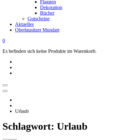
Flaggen
Dekoration
Bücher
Gutscheine
Aktuelles
Oberlausitzer Mundart
0
Es befinden sich keine Produkte im Warenkorb.
OBERLAUSITZ
STYLE
|
Urlaub
Dein
Oberlausitz
Schlagwort:
Urlaub
Shop
Regional
online