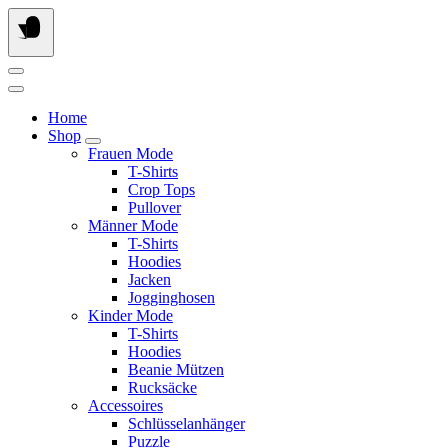
Springe
zum
Inhalt
Home
Shop
Frauen Mode
T-Shirts
Crop Tops
Pullover
Männer Mode
T-Shirts
Hoodies
Jacken
Jogginghosen
Kinder Mode
T-Shirts
Hoodies
Beanie Mützen
Rucksäcke
Accessoires
Schlüsselanhänger
Puzzle