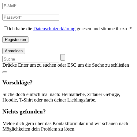
E-
Mail-
Adresse
*
Passwort
*
Erforderlich
Erforderlich
Ich habe die
Datenschutzerklärung
gelesen und stimme ihr zu.
*
Registrieren
Anmelden
Suchen
nach:
Drücke Enter um zu suchen oder ESC um die Suche zu schließen
Vorschläge?
Suche doch einfach mal nach: Heimatliebe, Zittauer Gebirge,
Hoodie, T-Shirt oder nach deiner Lieblingsfarbe.
Nichts gefunden?
Melde dich gern über das Kontaktformular und wir schauen nach
Möglichkeiten dein Problem zu lösen.