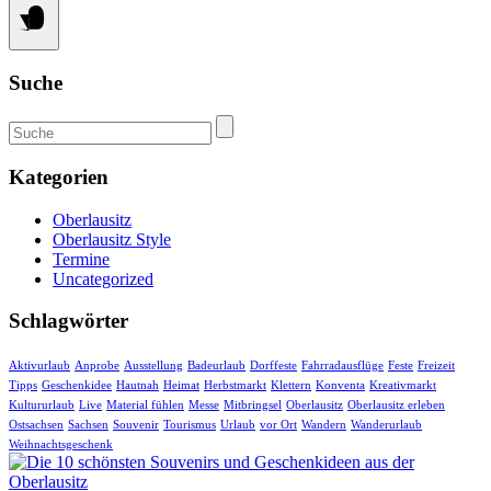
einkaufen
Suche
Suche
Kategorien
Oberlausitz
Oberlausitz Style
Termine
Uncategorized
Schlagwörter
Aktivurlaub
Anprobe
Ausstellung
Badeurlaub
Dorffeste
Fahrradausflüge
Feste
Freizeit
Tipps
Geschenkidee
Hautnah
Heimat
Herbstmarkt
Klettern
Konventa
Kreativmarkt
Kultururlaub
Live
Material fühlen
Messe
Mitbringsel
Oberlausitz
Oberlausitz erleben
Ostsachsen
Sachsen
Souvenir
Tourismus
Urlaub
vor Ort
Wandern
Wanderurlaub
Weihnachtsgeschenk