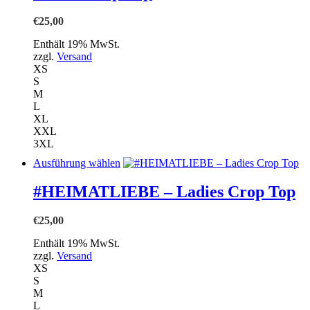
Die
Optionen
€
25,00
können
auf
Enthält 19% MwSt.
der
zzgl.
Versand
Produktseite
XS
gewählt
S
werden
M
L
XL
XXL
3XL
Dieses
Ausführung wählen
Produkt
weist
#HEIMATLIEBE – Ladies Crop Top
mehrere
Varianten
€
25,00
auf.
Die
Enthält 19% MwSt.
Optionen
zzgl.
Versand
können
XS
auf
S
der
M
Produktseite
L