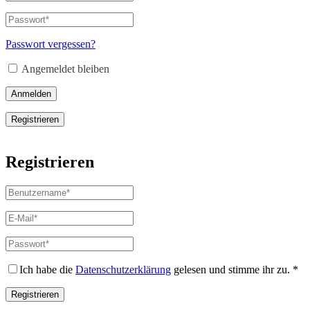
oder
E-
Passwort
*
Erforderlich
Mail-
Adresse
*
Passwort vergessen?
Erforderlich
Angemeldet bleiben
Anmelden
Registrieren
Registrieren
Benutzername
*
Erforderlich
E-
Mail-
Adresse
*
Passwort
*
Erforderlich
Erforderlich
Ich habe die
Datenschutzerklärung
gelesen und stimme ihr zu.
*
Registrieren