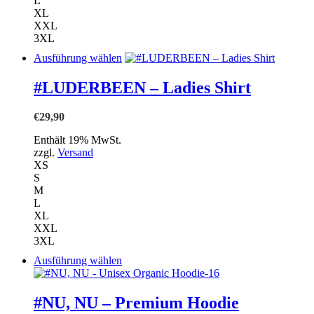
L
XL
XXL
3XL
Dieses
Ausführung wählen
Produkt
weist
#LUDERBEEN – Ladies Shirt
mehrere
Varianten
€
29,90
auf.
Die
Enthält 19% MwSt.
Optionen
zzgl.
Versand
können
XS
auf
S
der
M
Produktseite
L
gewählt
XL
werden
XXL
3XL
Dieses
Ausführung wählen
Produkt
weist
mehrere
#NU, NU – Premium Hoodie
Varianten