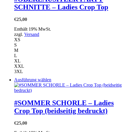
auf.
SCHNITTE – Ladies Crop Top
Die
Optionen
können
€
25,00
auf
der
Enthält 19% MwSt.
Produktseite
zzgl.
Versand
gewählt
XS
werden
S
M
L
XL
XXL
3XL
Dieses
Ausführung wählen
Produkt
weist
mehrere
Varianten
#SOMMER SCHORLE – Ladies
auf.
Crop Top (beidseitig bedruckt)
Die
Optionen
können
€
25,00
auf