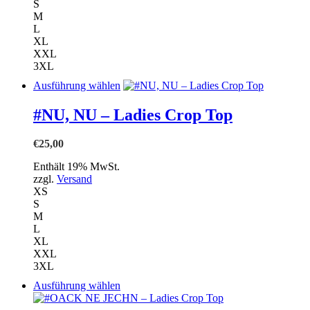
S
M
L
XL
XXL
3XL
Dieses
Ausführung wählen
Produkt
weist
#NU, NU – Ladies Crop Top
mehrere
Varianten
€
25,00
auf.
Die
Enthält 19% MwSt.
Optionen
zzgl.
Versand
können
XS
auf
S
der
M
Produktseite
L
gewählt
XL
werden
XXL
3XL
Dieses
Ausführung wählen
Produkt
weist