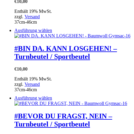
Optionen
€
10,00
können
auf
Enthält 19% MwSt.
der
zzgl.
Versand
Produktseite
37cm-46cm
gewählt
Dieses
Ausführung wählen
werden
Produkt
weist
mehrere
#BIN DA. KANN LOSGEHEN! –
Varianten
Turnbeutel / Sportbeutel
auf.
Die
Optionen
€
10,00
können
auf
Enthält 19% MwSt.
der
zzgl.
Versand
Produktseite
37cm-46cm
gewählt
Dieses
Ausführung wählen
werden
Produkt
weist
mehrere
#BEVOR DU FRAGST, NEIN –
Varianten
Turnbeutel / Sportbeutel
auf.
Die