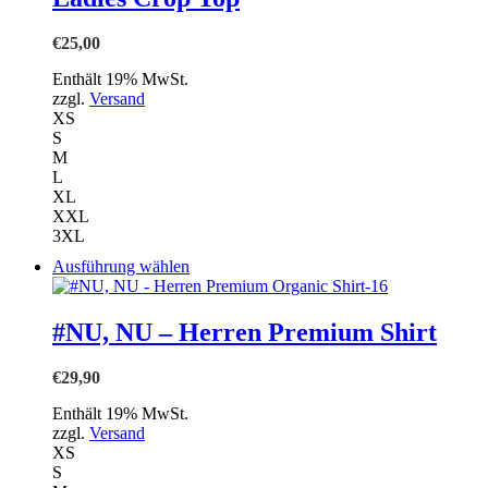
Die
Optionen
€
25,00
können
auf
Enthält 19% MwSt.
der
zzgl.
Versand
Produktseite
XS
gewählt
S
werden
M
L
XL
XXL
3XL
Dieses
Ausführung wählen
Produkt
weist
mehrere
#NU, NU – Herren Premium Shirt
Varianten
auf.
€
29,90
Die
Optionen
Enthält 19% MwSt.
können
zzgl.
Versand
auf
XS
der
S
Produktseite