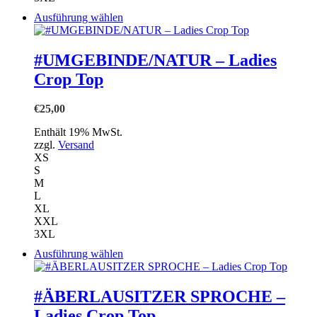
Dieses
Ausführung wählen
Produkt
weist
mehrere
#UMGEBINDE/NATUR – Ladies
Varianten
Crop Top
auf.
Die
Optionen
€
25,00
können
auf
Enthält 19% MwSt.
der
zzgl.
Versand
Produktseite
XS
gewählt
S
werden
M
L
XL
XXL
3XL
Dieses
Ausführung wählen
Produkt
weist
mehrere
#ÄBERLAUSITZER SPROCHE –
Varianten
Ladies Crop Top
auf.