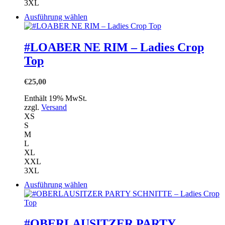
3XL
Dieses
Ausführung wählen
Produkt
weist
mehrere
#LOABER NE RIM – Ladies Crop
Varianten
Top
auf.
Die
Optionen
€
25,00
können
auf
Enthält 19% MwSt.
der
zzgl.
Versand
Produktseite
XS
gewählt
S
werden
M
L
XL
XXL
3XL
Dieses
Ausführung wählen
Produkt
weist
mehrere
Varianten
#OBERLAUSITZER PARTY