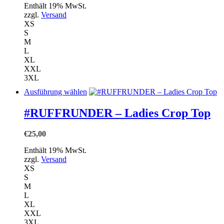
auf
Enthält 19% MwSt.
der
zzgl.
Versand
Produktseite
XS
gewählt
S
werden
M
L
XL
XXL
3XL
Dieses
Ausführung wählen
Produkt
weist
#RUFFRUNDER – Ladies Crop Top
mehrere
Varianten
€
25,00
auf.
Die
Enthält 19% MwSt.
Optionen
zzgl.
Versand
können
XS
auf
S
der
M
Produktseite
L
gewählt
XL
werden
XXL
3XL