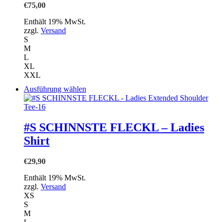
€
75,00
auf.
Die
Enthält 19% MwSt.
Optionen
zzgl.
Versand
können
S
auf
M
der
L
Produktseite
XL
gewählt
XXL
werden
Dieses
Ausführung wählen
Produkt
weist
mehrere
Varianten
#S SCHINNSTE FLECKL – Ladies
auf.
Shirt
Die
Optionen
können
€
29,90
auf
der
Enthält 19% MwSt.
Produktseite
zzgl.
Versand
gewählt
XS
werden
S
M