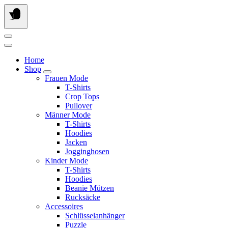
Springe
zum
Inhalt
Home
Shop
Frauen Mode
T-Shirts
Crop Tops
Pullover
Männer Mode
T-Shirts
Hoodies
Jacken
Jogginghosen
Kinder Mode
T-Shirts
Hoodies
Beanie Mützen
Rucksäcke
Accessoires
Schlüsselanhänger
Puzzle