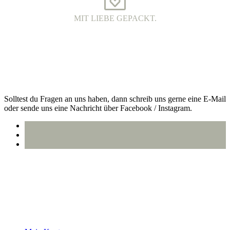
MIT LIEBE GEPACKT.
VERSAND MIT DHL.
Alle Bestellungen werden 100% plastikfrei verpackt und mit DHL
an dich versendet.
Kontakt
Solltest du Fragen an uns haben, dann schreib uns gerne eine E-Mail
oder sende uns eine Nachricht über Facebook / Instagram.
info@oberlausitzstyle.de
Infos & Kontakt