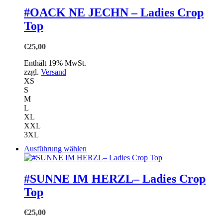
mehrere
#OACK NE JECHN – Ladies Crop
Varianten
Top
auf.
Die
Optionen
€
25,00
können
auf
Enthält 19% MwSt.
der
zzgl.
Versand
Produktseite
XS
gewählt
S
werden
M
L
XL
XXL
3XL
Dieses
Ausführung wählen
Produkt
weist
mehrere
#SUNNE IM HERZL– Ladies Crop
Varianten
Top
auf.
Die
Optionen
€
25,00
können