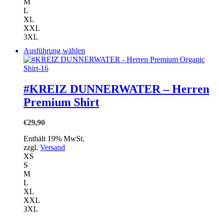
M
gewählt
L
werden
XL
XXL
3XL
Dieses
Ausführung wählen
Produkt
weist
mehrere
Varianten
#KREIZ DUNNERWATER – Herren
auf.
Premium Shirt
Die
Optionen
können
€
29,90
auf
der
Enthält 19% MwSt.
Produktseite
zzgl.
Versand
gewählt
XS
werden
S
M
L
XL
XXL
3XL