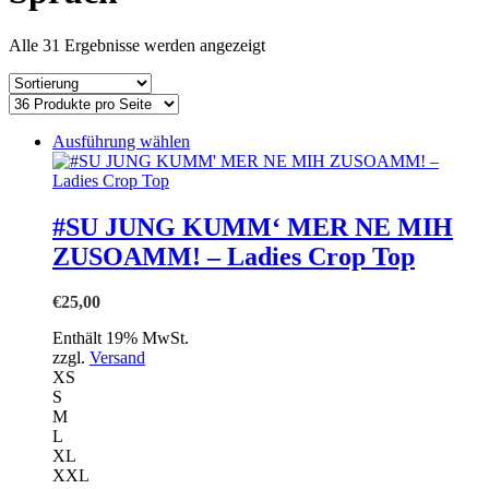
einkaufen
Alle 31 Ergebnisse werden angezeigt
Dieses
Ausführung wählen
Produkt
weist
mehrere
Varianten
#SU JUNG KUMM‘ MER NE MIH
auf.
ZUSOAMM! – Ladies Crop Top
Die
Optionen
können
€
25,00
auf
der
Enthält 19% MwSt.
Produktseite
zzgl.
Versand
gewählt
XS
werden
S
M
L
XL
XXL