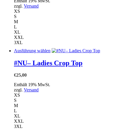
der
Enthält 19% MwSt.
Produktseite
zzgl.
Versand
gewählt
XS
werden
S
M
L
XL
XXL
3XL
Dieses
Ausführung wählen
Produkt
weist
#NU– Ladies Crop Top
mehrere
Varianten
€
25,00
auf.
Die
Enthält 19% MwSt.
Optionen
zzgl.
Versand
können
XS
auf
S
der
M
Produktseite
L
gewählt
XL
werden
XXL
3XL