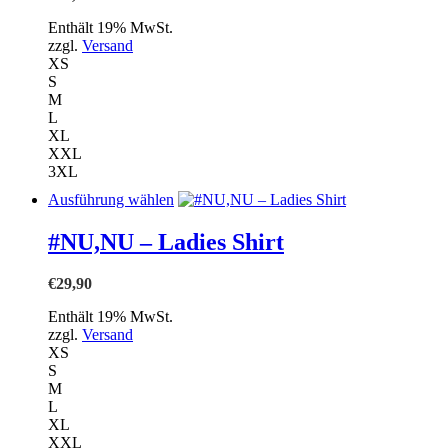
Die
Enthält 19% MwSt.
Optionen
zzgl.
Versand
können
XS
auf
S
der
M
Produktseite
L
gewählt
XL
werden
XXL
3XL
Dieses
Ausführung wählen
Produkt
weist
#NU,NU – Ladies Shirt
mehrere
Varianten
€
29,90
auf.
Die
Enthält 19% MwSt.
Optionen
zzgl.
Versand
können
XS
auf
S
der
M
Produktseite
L
gewählt
XL
werden
XXL