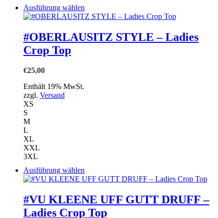
Dieses
Ausführung wählen
Produkt
weist
mehrere
#OBERLAUSITZ STYLE – Ladies
Varianten
Crop Top
auf.
Die
Optionen
€
25,00
können
auf
Enthält 19% MwSt.
der
zzgl.
Versand
Produktseite
XS
gewählt
S
werden
M
L
XL
XXL
3XL
Dieses
Ausführung wählen
Produkt
weist
mehrere
#VU KLEENE UFF GUTT DRUFF –
Varianten
Ladies Crop Top
auf.