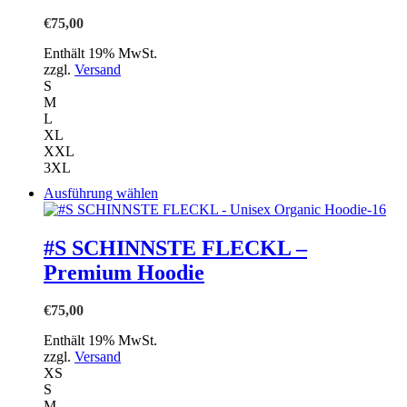
auf.
€
75,00
Die
Optionen
Enthält 19% MwSt.
können
zzgl.
Versand
auf
S
der
M
Produktseite
L
gewählt
XL
werden
XXL
3XL
Dieses
Ausführung wählen
Produkt
weist
mehrere
#S SCHINNSTE FLECKL –
Varianten
Premium Hoodie
auf.
Die
Optionen
€
75,00
können
auf
Enthält 19% MwSt.
der
zzgl.
Versand
Produktseite
XS
gewählt
S
werden
M