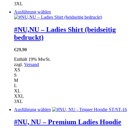
3XL
Dieses
Ausführung wählen
Produkt
weist
mehrere
#NU,NU – Ladies Shirt (beidseitig
Varianten
bedruckt)
auf.
Die
Optionen
€
29,90
können
auf
Enthält 19% MwSt.
der
zzgl.
Versand
Produktseite
XS
gewählt
S
werden
M
L
XL
XXL
3XL
Dieses
Ausführung wählen
Produkt
weist
#NU, NU – Premium Ladies Hoodie
mehrere
Varianten