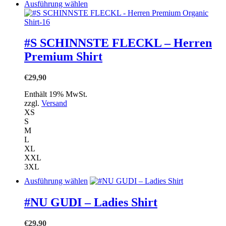
Dieses
Ausführung wählen
Produkt
weist
mehrere
Varianten
#S SCHINNSTE FLECKL – Herren
auf.
Premium Shirt
Die
Optionen
können
€
29,90
auf
der
Enthält 19% MwSt.
Produktseite
zzgl.
Versand
gewählt
XS
werden
S
M
L
XL
XXL
3XL
Dieses
Ausführung wählen
Produkt
weist
#NU GUDI – Ladies Shirt
mehrere
Varianten
€
29,90
auf.