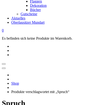
Flaggen
Dekoration
Bücher
Gutscheine
Aktuelles
Oberlausitzer Mundart
0
Es befinden sich keine Produkte im Warenkorb.
OBERLAUSITZ
STYLE
|
Shop
Dein
Oberlausitz
Produkte verschlagwortet mit „Spruch“
Shop
Regional
Spruch
online