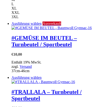
L
XL
XXL
3XL
Dieses
Ausführung wählen
Ausverkauft
Produkt
weist
mehrere
#GEMÜSE IM BEUTEL –
Varianten
Turnbeutel / Sportbeutel
auf.
Die
Optionen
€
10,00
können
auf
Enthält 19% MwSt.
der
zzgl.
Versand
Produktseite
37cm-46cm
gewählt
Dieses
Ausführung wählen
werden
Produkt
weist
mehrere
#TRALLALA – Turnbeutel /
Varianten
Sportbeutel
auf.
Die