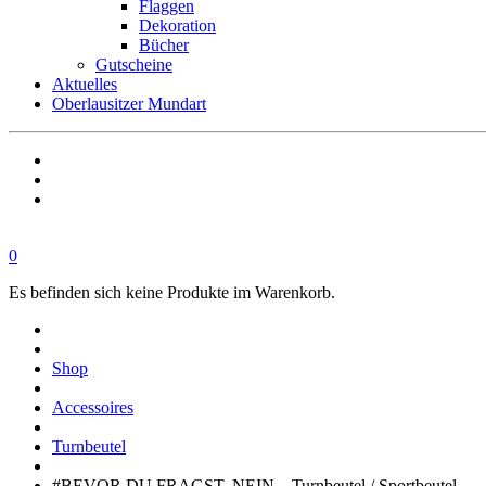
Flaggen
Dekoration
Bücher
Gutscheine
Aktuelles
Oberlausitzer Mundart
0
Es befinden sich keine Produkte im Warenkorb.
OBERLAUSITZ
STYLE
|
Shop
Dein
Oberlausitz
Accessoires
Shop
Regional
Turnbeutel
online
einkaufen
#BEVOR DU FRAGST, NEIN – Turnbeutel / Sportbeutel