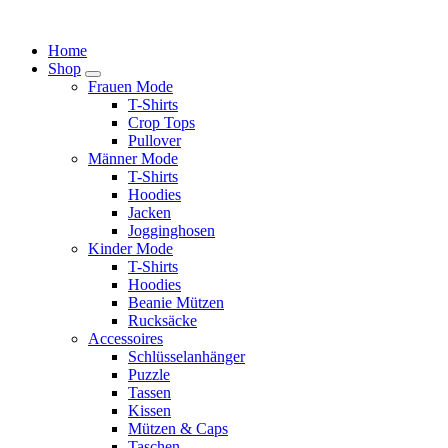
Springe
zum
Home
Inhalt
Shop
Frauen Mode
T-Shirts
Crop Tops
Pullover
Männer Mode
T-Shirts
Hoodies
Jacken
Jogginghosen
Kinder Mode
T-Shirts
Hoodies
Beanie Mützen
Rucksäcke
Accessoires
Schlüsselanhänger
Puzzle
Tassen
Kissen
Mützen & Caps
Taschen