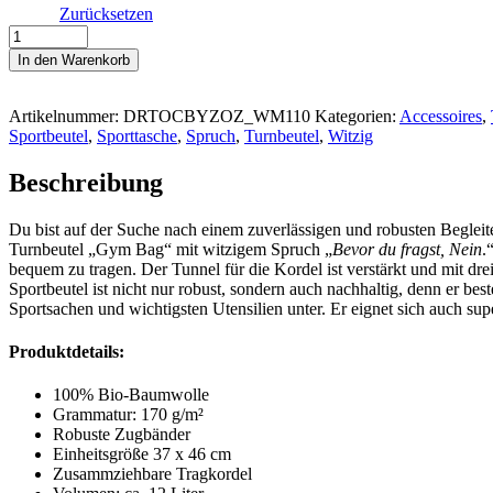
Zurücksetzen
#BEVOR
DU
In den Warenkorb
FRAGST,
NEIN
-
Artikelnummer:
DRTOCBYZOZ_WM110
Kategorien:
Accessoires
,
Turnbeutel
Sportbeutel
,
Sporttasche
,
Spruch
,
Turnbeutel
,
Witzig
/
Sportbeutel
Beschreibung
Menge
Du bist auf der Suche nach einem zuverlässigen und robusten Begleite
Turnbeutel „Gym Bag“ mit witzigem Spruch „
Bevor du fragst, Nein
.
bequem zu tragen. Der Tunnel für die Kordel ist verstärkt und mit d
Sportbeutel ist nicht nur robust, sondern auch nachhaltig, denn er bes
Sportsachen und wichtigsten Utensilien unter. Er eignet sich auch su
Produktdetails:
100% Bio-Baumwolle
Grammatur: 170 g/m²
Robuste Zugbänder
Einheitsgröße 37 x 46 cm
Zusammziehbare Tragkordel