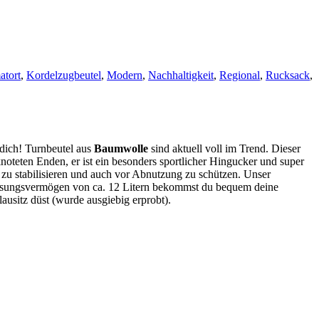
atort
,
Kordelzugbeutel
,
Modern
,
Nachhaltigkeit
,
Regional
,
Rucksack
,
 dich! Turnbeutel
aus
Baumwolle
sind aktuell voll im Trend. Dieser
eknoteten Enden, er ist ein besonders sportlicher Hingucker und super
 zu stabilisieren und auch vor Abnutzung zu schützen. Unser
sungsvermögen von ca. 12 Litern bekommst du bequem deine
ausitz düst (wurde ausgiebig erprobt).