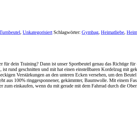
Turnbeutel
,
Unkategorisiert
Schlagwörter:
Gymbag
,
Heimatliebe
,
Heim
r für dein Training? Dann ist unser Sportbeutel genau das Richtige für
“, ist rund geschnitten und mit hat einen einstellbaren Kordelzug mit g
reieckigen Verstärkungen an den unteren Ecken versehen, um den Beutel
teht aus 100% r
inggesponnener, gekämmter,
Baumwolle. Mit einem Fas
per zum einkaufen, wenn du mit gerade mit dem Fahrrad durch die Oberl