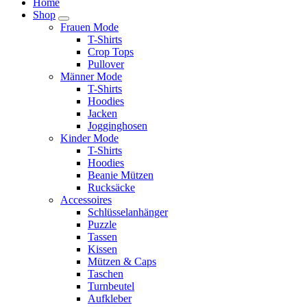
Home
Shop
Frauen Mode
T-Shirts
Crop Tops
Pullover
Männer Mode
T-Shirts
Hoodies
Jacken
Jogginghosen
Kinder Mode
T-Shirts
Hoodies
Beanie Mützen
Rucksäcke
Accessoires
Schlüsselanhänger
Puzzle
Tassen
Kissen
Mützen & Caps
Taschen
Turnbeutel
Aufkleber