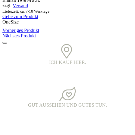
der
Enthält 19% MwSt.
Produktseite
zzgl.
Versand
gewählt
Lieferzeit: ca. 7-10 Werktage
werden
Gehe zum Produkt
OneSize
Vorheriges Produkt
Nächstes Produkt
ICH KAUF HIER.
PRINTED IN DER OBERLAUSITZ.
Alle Kleidungsstücke werden in Handarbeit bedruckt. Jedes Teil ist
ein echtes oberlausitzer Unikat.
GUT AUSSEHEN UND GUTES TUN.
FAIR FASHION.
Hochwertige Fairtrade Mode aus Bio-Baumwolle. Die Produkte
werden unter fairen Arbeitsbedingungen hergestellt und haben eine
wunderschöne Qualität.