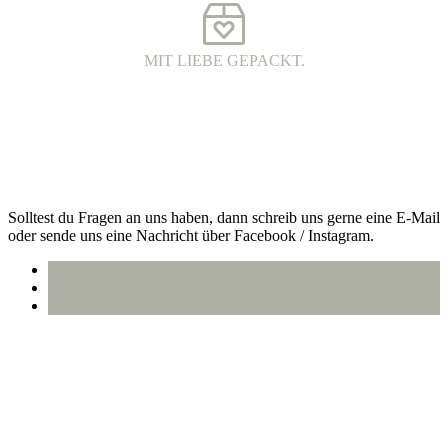
MIT LIEBE GEPACKT.
VERSAND MIT DHL.
Alle Bestellungen werden 100% plastikfrei verpackt und mit DHL
an dich versendet.
Kontakt
Solltest du Fragen an uns haben, dann schreib uns gerne eine E-Mail
oder sende uns eine Nachricht über Facebook / Instagram.
info@oberlausitzstyle.de
Infos & Kontakt