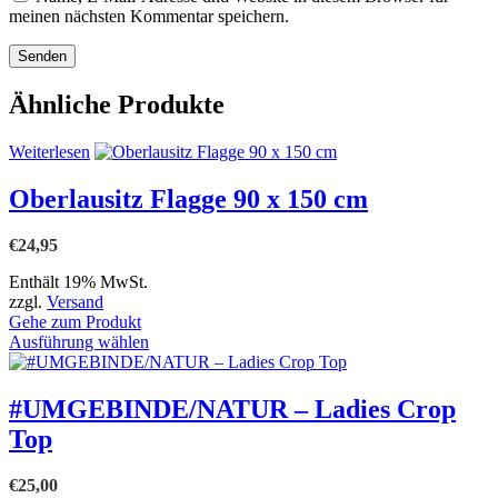
meinen nächsten Kommentar speichern.
Ähnliche Produkte
Weiterlesen
Oberlausitz Flagge 90 x 150 cm
€
24,95
Enthält 19% MwSt.
zzgl.
Versand
Gehe zum Produkt
Dieses
Ausführung wählen
Produkt
weist
mehrere
#UMGEBINDE/NATUR – Ladies Crop
Varianten
Top
auf.
Die
Optionen
€
25,00