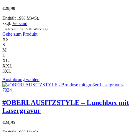
auf.
€
29,90
Die
Optionen
Enthält 19% MwSt.
können
zzgl.
Versand
auf
Lieferzeit: ca. 7-10 Werktage
der
Gehe zum Produkt
Produktseite
XS
gewählt
S
werden
M
L
XL
XXL
3XL
Dieses
Ausführung wählen
Produkt
weist
mehrere
Varianten
#OBERLAUSITZSTYLE – Lunchbox mit
auf.
Lasergravur
Die
Optionen
können
€
24,95
auf