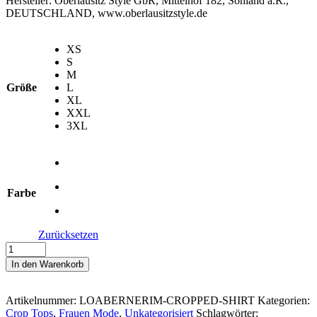
Hersteller:
Oberlausitz Style GbR, Mittelhof 182, Sohland a.R.,
DEUTSCHLAND, www.oberlausitzstyle.de
XS
S
M
Größe
L
XL
XXL
3XL
Farbe
Zurücksetzen
#LOABER
NE
In den Warenkorb
RIM
–
Ladies
Artikelnummer:
LOABERNERIM-CROPPED-SHIRT
Kategorien:
Crop
Crop Tops
,
Frauen Mode
,
Unkategorisiert
Schlagwörter: