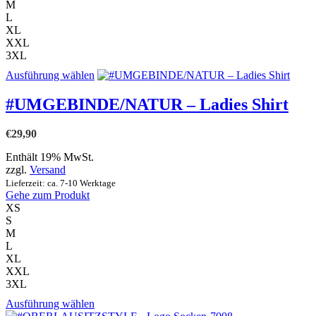
M
werden
L
XL
XXL
3XL
Dieses
Ausführung wählen
Produkt
weist
#UMGEBINDE/NATUR – Ladies Shirt
mehrere
Varianten
€
29,90
auf.
Die
Enthält 19% MwSt.
Optionen
zzgl.
Versand
können
Lieferzeit: ca. 7-10 Werktage
auf
Gehe zum Produkt
der
XS
Produktseite
S
gewählt
M
werden
L
XL
XXL
3XL
Dieses
Ausführung wählen
Produkt