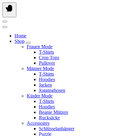
Springe
zum
Inhalt
Home
Shop
Frauen Mode
T-Shirts
Crop Tops
Pullover
Männer Mode
T-Shirts
Hoodies
Jacken
Jogginghosen
Kinder Mode
T-Shirts
Hoodies
Beanie Mützen
Rucksäcke
Accessoires
Schlüsselanhänger
Puzzle