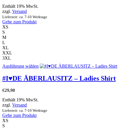
können
auf
Enthält 19% MwSt.
der
zzgl.
Versand
Produktseite
Lieferzeit: ca. 7-10 Werktage
gewählt
Gehe zum Produkt
werden
XS
S
M
L
XL
XXL
3XL
Dieses
Ausführung wählen
Produkt
weist
#I♥DE ÄBERLAUSITZ – Ladies Shirt
mehrere
Varianten
€
29,90
auf.
Die
Enthält 19% MwSt.
Optionen
zzgl.
Versand
können
Lieferzeit: ca. 7-10 Werktage
auf
Gehe zum Produkt
der
XS
Produktseite
S
gewählt