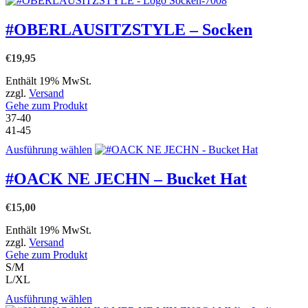
weist
mehrere
#OBERLAUSITZSTYLE – Socken
Varianten
auf.
€
19,95
Die
Optionen
Enthält 19% MwSt.
können
zzgl.
Versand
auf
Gehe zum Produkt
der
37-40
Produktseite
41-45
gewählt
werden
Dieses
Ausführung wählen
Produkt
weist
#OACK NE JECHN – Bucket Hat
mehrere
Varianten
€
15,00
auf.
Die
Enthält 19% MwSt.
Optionen
zzgl.
Versand
können
Gehe zum Produkt
auf
S/M
der
L/XL
Produktseite
gewählt
Dieses
Ausführung wählen