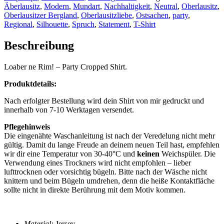
Top
Äberlausitz
,
Modern
,
Mundart
,
Nachhaltigkeit
,
Neutral
,
Oberlausitz
,
Menge
Oberlausitzer Bergland
,
Oberlausitzliebe
,
Ostsachen
,
party
,
Regional
,
Silhouette
,
Spruch
,
Statement
,
T-Shirt
Beschreibung
Loaber ne Rim! – Party Cropped Shirt.
Produktdetails:
Nach erfolgter Bestellung wird dein Shirt von mir gedruckt und
innerhalb von 7-10 Werktagen versendet.
Pflegehinweis
Die eingenähte Waschanleitung ist nach der Veredelung nicht mehr
gültig. Damit du lange Freude an deinem neuen Teil hast, empfehlen
wir dir eine Temperatur von 30-40°C und
keinen
Weichspüler. Die
Verwendung eines Trockners wird nicht empfohlen – lieber
lufttrocknen oder vorsichtig bügeln. Bitte nach der Wäsche nicht
knittern und beim Bügeln umdrehen, denn die heiße Kontaktfläche
sollte nicht in direkte Berührung mit dem Motiv kommen.
Material:
Jersey