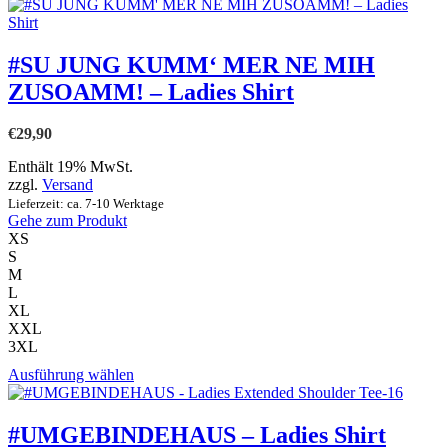
werden
Produkt
weist
mehrere
Varianten
#SU JUNG KUMM‘ MER NE MIH
auf.
ZUSOAMM! – Ladies Shirt
Die
Optionen
können
€
29,90
auf
der
Enthält 19% MwSt.
Produktseite
zzgl.
Versand
gewählt
Lieferzeit: ca. 7-10 Werktage
werden
Gehe zum Produkt
XS
S
M
L
XL
XXL
3XL
Dieses
Ausführung wählen
Produkt
weist
mehrere
#UMGEBINDEHAUS – Ladies Shirt
Varianten