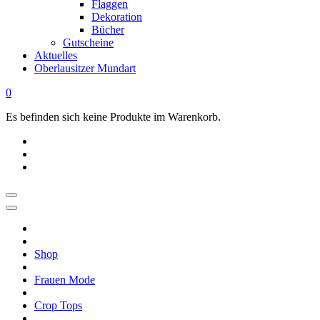
Flaggen
Dekoration
Bücher
Gutscheine
Aktuelles
Oberlausitzer Mundart
0
Es befinden sich keine Produkte im Warenkorb.
OBERLAUSITZ
STYLE
|
Shop
Dein
Oberlausitz
Frauen Mode
Shop
Regional
Crop Tops
online