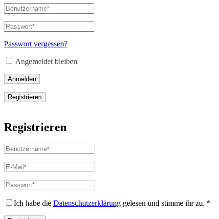
Benutzername
oder
E-
Passwort
*
Erforderlich
Mail-
Adresse
*
Passwort vergessen?
Erforderlich
Angemeldet bleiben
Anmelden
Registrieren
Registrieren
Benutzername
*
Erforderlich
E-
Mail-
Adresse
*
Passwort
*
Erforderlich
Erforderlich
Ich habe die
Datenschutzerklärung
gelesen und stimme ihr zu.
*