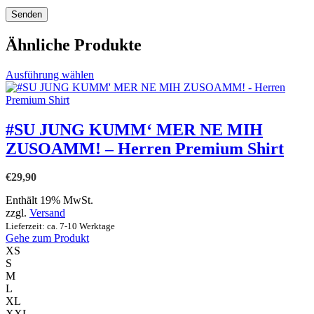
Ähnliche Produkte
Dieses
Ausführung wählen
Produkt
weist
mehrere
Varianten
#SU JUNG KUMM‘ MER NE MIH
auf.
ZUSOAMM! – Herren Premium Shirt
Die
Optionen
können
€
29,90
auf
der
Enthält 19% MwSt.
Produktseite
zzgl.
Versand
gewählt
Lieferzeit: ca. 7-10 Werktage
werden
Gehe zum Produkt
XS
S
M
L
XL
XXL