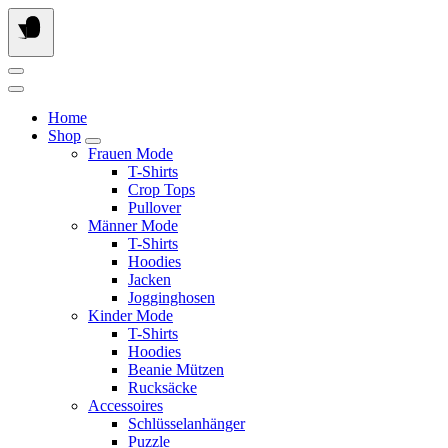
Springe
zum
Inhalt
Home
Shop
Frauen Mode
T-Shirts
Crop Tops
Pullover
Männer Mode
T-Shirts
Hoodies
Jacken
Jogginghosen
Kinder Mode
T-Shirts
Hoodies
Beanie Mützen
Rucksäcke
Accessoires
Schlüsselanhänger
Puzzle