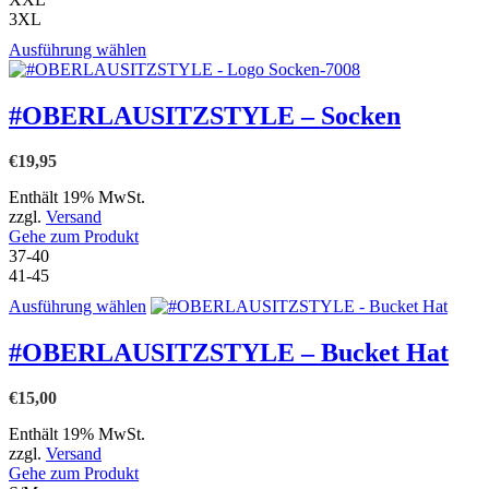
3XL
Dieses
Ausführung wählen
Produkt
weist
mehrere
#OBERLAUSITZSTYLE – Socken
Varianten
auf.
€
19,95
Die
Optionen
Enthält 19% MwSt.
können
zzgl.
Versand
auf
Gehe zum Produkt
der
37-40
Produktseite
41-45
gewählt
werden
Dieses
Ausführung wählen
Produkt
weist
#OBERLAUSITZSTYLE – Bucket Hat
mehrere
Varianten
€
15,00
auf.
Die
Enthält 19% MwSt.
Optionen
zzgl.
Versand
können
Gehe zum Produkt
auf