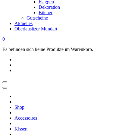
Flaggen
Dekoration
Bücher
Gutscheine
Aktuelles
Oberlausitzer Mundart
0
Es befinden sich keine Produkte im Warenkorb.
OBERLAUSITZ
STYLE
|
Shop
Dein
Oberlausitz
Accessoires
Shop
Regional
Kissen
online