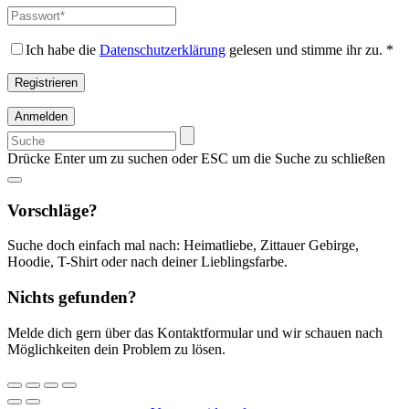
Adresse
*
Passwort
*
Erforderlich
Erforderlich
Ich habe die
Datenschutzerklärung
gelesen und stimme ihr zu.
*
Registrieren
Anmelden
Suchen
nach:
Drücke Enter um zu suchen oder ESC um die Suche zu schließen
Vorschläge?
Suche doch einfach mal nach: Heimatliebe, Zittauer Gebirge,
Hoodie, T-Shirt oder nach deiner Lieblingsfarbe.
Nichts gefunden?
Melde dich gern über das Kontaktformular und wir schauen nach
Möglichkeiten dein Problem zu lösen.