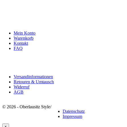
info@oberlausitzstyle.de
Infos & Kontakt
Mein Konto
Warenkorb
Kontakt
FAQ
Rechtliches
Versandinformationen
Retouren & Umtausch
Widerruf
AGB
© 2026 - Oberlausitz Style
/
Datenschutz
Impressum
×