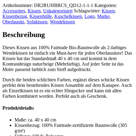
Kissen
Artikelnummer:
DR2RUHBRCS_QD12-1-1-1
Kategorien:
2-
Accessoires
,
Kissen
,
Unkategorisiert
Schlagwörter:
Kissen
,
farbig
Kissenbezug
,
Kissenhülle
,
Kuschelkissen
,
Logo
,
Marke
,
40
Oberlausitz
,
Sofakissen
,
Wendekissen
x
40
Beschreibung
cm
(beidseitig
Dieses Kissen aus 100% Fairtrade Bio-Baumwolle als 2-farbiges
bedruckt)
Wendekissen ist einfach ein Must-have für jeden Oberlausitzer! Das
Menge
Kissen hat das Standardmaß 40 x 40 cm und kommt in dem
Kontrastdesign natur/beige (Mehrfarbig). Auf jeder Seite ist das
Motiv passend farblich zum Stoff aufgedruckt.
Durch die beiden schlichten Farben, ergänzt dieses schicke Kissen
perfekt dein bestehendes Kissen Ansamble auf dem Kanapee. Auch
als Einzelkissen ist es ein echter Hingucker und kann mit allen
Farben kombiniert werden. Perfekt auch als Geschenk.
Produktdetails:
Maße: ca.
40 x 40 cm
Kissenb
ezug:
100% Fairtrade-zertifizierte Baumwolle (305
g/m²)