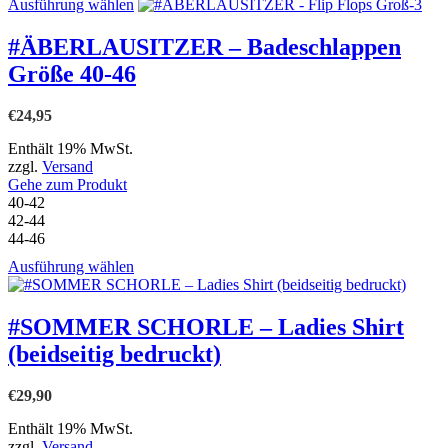
Dieses
Ausführung wählen
Produkt
weist
#ÄBERLAUSITZER – Badeschlappen
mehrere
Größe 40-46
Varianten
auf.
Die
€
24,95
Optionen
können
Enthält 19% MwSt.
auf
zzgl.
Versand
der
Gehe zum Produkt
Produktseite
40-42
gewählt
42-44
werden
44-46
Dieses
Ausführung wählen
Produkt
weist
mehrere
#SOMMER SCHORLE – Ladies Shirt
Varianten
(beidseitig bedruckt)
auf.
Die
Optionen
€
29,90
können
auf
Enthält 19% MwSt.
der
zzgl.
Versand