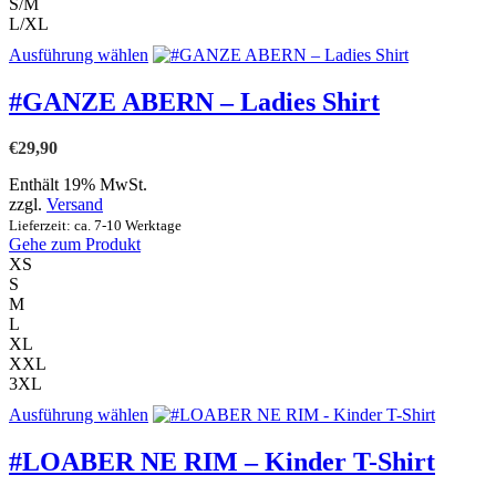
S/M
der
L/XL
Produktseite
gewählt
Dieses
Ausführung wählen
werden
Produkt
weist
#GANZE ABERN – Ladies Shirt
mehrere
Varianten
€
29,90
auf.
Die
Enthält 19% MwSt.
Optionen
zzgl.
Versand
können
Lieferzeit: ca. 7-10 Werktage
auf
Gehe zum Produkt
der
XS
Produktseite
S
gewählt
M
werden
L
XL
XXL
3XL
Dieses
Ausführung wählen
Produkt
weist
#LOABER NE RIM – Kinder T-Shirt
mehrere
Varianten