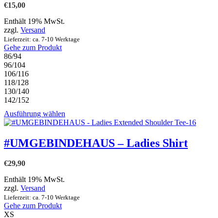
€
15,00
auf.
Die
Enthält 19% MwSt.
Optionen
zzgl.
Versand
können
Lieferzeit: ca. 7-10 Werktage
auf
Gehe zum Produkt
der
86/94
Produktseite
96/104
gewählt
106/116
werden
118/128
130/140
142/152
Dieses
Ausführung wählen
Produkt
weist
mehrere
#UMGEBINDEHAUS – Ladies Shirt
Varianten
auf.
€
29,90
Die
Optionen
Enthält 19% MwSt.
können
zzgl.
Versand
auf
Lieferzeit: ca. 7-10 Werktage
der
Gehe zum Produkt
Produktseite
XS