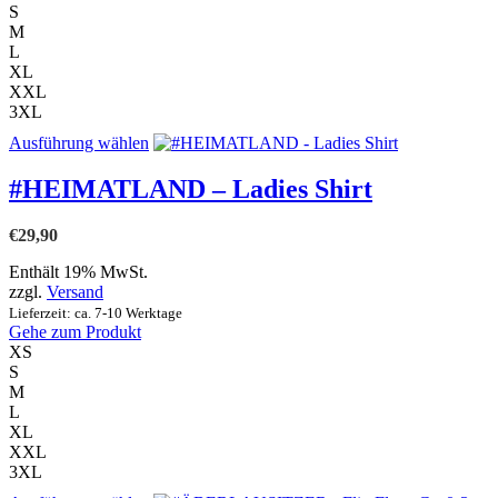
gewählt
S
werden
M
L
XL
XXL
3XL
Dieses
Ausführung wählen
Produkt
weist
#HEIMATLAND – Ladies Shirt
mehrere
Varianten
€
29,90
auf.
Die
Enthält 19% MwSt.
Optionen
zzgl.
Versand
können
Lieferzeit: ca. 7-10 Werktage
auf
Gehe zum Produkt
der
XS
Produktseite
S
gewählt
M
werden
L
XL
XXL
3XL