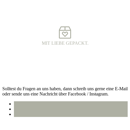
FAIR FASHION.
Hochwertige Fairtrade Mode aus Bio-Baumwolle. Die Produkte
werden unter fairen Arbeitsbedingungen hergestellt und haben eine
wunderschöne Qualität.
MIT LIEBE GEPACKT.
VERSAND MIT DHL.
Alle Bestellungen werden 100% plastikfrei verpackt und mit DHL
an dich versendet.
Kontakt
Solltest du Fragen an uns haben, dann schreib uns gerne eine E-Mail
oder sende uns eine Nachricht über Facebook / Instagram.