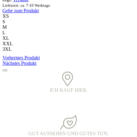
Produktseite
Lieferzeit: ca. 7-10 Werktage
gewählt
Gehe zum Produkt
werden
XS
S
M
L
XL
XXL
3XL
Vorheriges Produkt
Nächstes Produkt
ICH KAUF HIER.
PRINTED IN DER OBERLAUSITZ.
Alle Kleidungsstücke werden in Handarbeit bedruckt. Jedes Teil ist
ein echtes oberlausitzer Unikat.
GUT AUSSEHEN UND GUTES TUN.