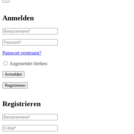
Anmelden
Benutzername
oder
E-
Passwort
*
Erforderlich
Mail-
Adresse
*
Passwort vergessen?
Erforderlich
Angemeldet bleiben
Anmelden
Registrieren
Registrieren
Benutzername
*
Erforderlich
E-
Mail-