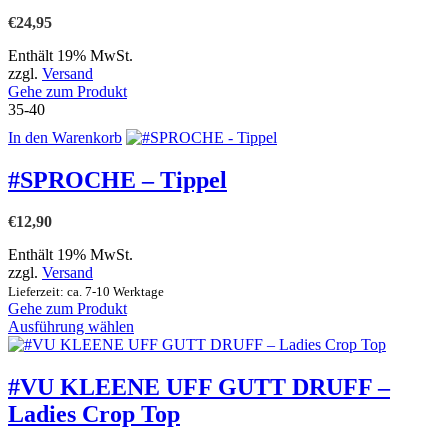
€
24,95
Enthält 19% MwSt.
zzgl.
Versand
Gehe zum Produkt
35-40
In den Warenkorb
#SPROCHE – Tippel
€
12,90
Enthält 19% MwSt.
zzgl.
Versand
Lieferzeit: ca. 7-10 Werktage
Gehe zum Produkt
Dieses
Ausführung wählen
Produkt
weist
mehrere
#VU KLEENE UFF GUTT DRUFF –
Varianten
Ladies Crop Top
auf.
Die