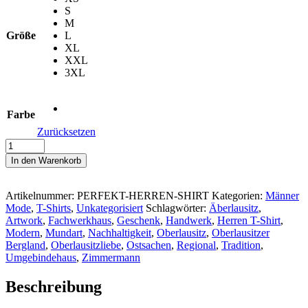
S
M
Größe
L
XL
XXL
3XL
Farbe
Zurücksetzen
#PERFEKT
-
In den Warenkorb
Herren
Premium
Shirt
Artikelnummer:
PERFEKT-HERREN-SHIRT
Kategorien:
Männer
Menge
Mode
,
T-Shirts
,
Unkategorisiert
Schlagwörter:
Äberlausitz
,
Artwork
,
Fachwerkhaus
,
Geschenk
,
Handwerk
,
Herren T-Shirt
,
Modern
,
Mundart
,
Nachhaltigkeit
,
Oberlausitz
,
Oberlausitzer
Bergland
,
Oberlausitzliebe
,
Ostsachen
,
Regional
,
Tradition
,
Umgebindehaus
,
Zimmermann
Beschreibung