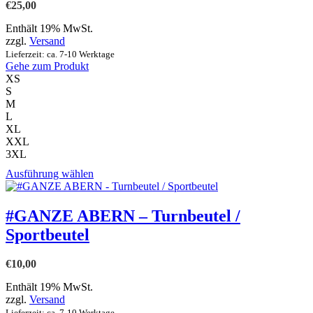
Optionen
€
25,00
können
auf
Enthält 19% MwSt.
der
zzgl.
Versand
Produktseite
Lieferzeit: ca. 7-10 Werktage
gewählt
Gehe zum Produkt
werden
XS
S
M
L
XL
XXL
3XL
Dieses
Ausführung wählen
Produkt
weist
mehrere
#GANZE ABERN – Turnbeutel /
Varianten
Sportbeutel
auf.
Die
Optionen
€
10,00
können
auf
Enthält 19% MwSt.
der
zzgl.
Versand
Produktseite
Lieferzeit: ca. 7-10 Werktage