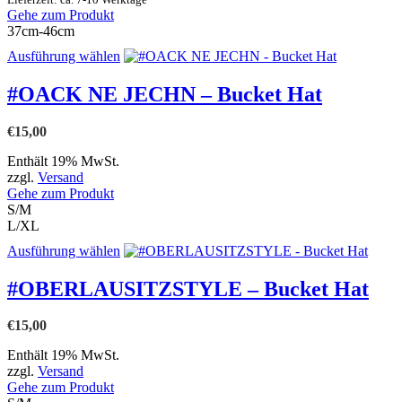
gewählt
Gehe zum Produkt
werden
37cm-46cm
Dieses
Ausführung wählen
Produkt
weist
#OACK NE JECHN – Bucket Hat
mehrere
Varianten
€
15,00
auf.
Die
Enthält 19% MwSt.
Optionen
zzgl.
Versand
können
Gehe zum Produkt
auf
S/M
der
L/XL
Produktseite
gewählt
Dieses
Ausführung wählen
werden
Produkt
weist
#OBERLAUSITZSTYLE – Bucket Hat
mehrere
Varianten
€
15,00
auf.
Die
Enthält 19% MwSt.
Optionen
zzgl.
Versand
können
Gehe zum Produkt
auf