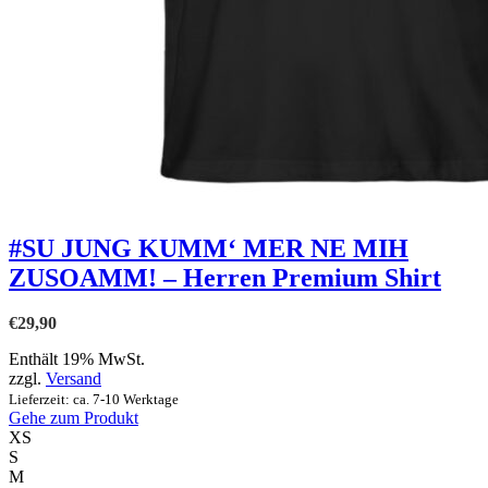
#SU JUNG KUMM‘ MER NE MIH
ZUSOAMM! – Herren Premium Shirt
€
29,90
Enthält 19% MwSt.
zzgl.
Versand
Lieferzeit: ca. 7-10 Werktage
Gehe zum Produkt
XS
S
M