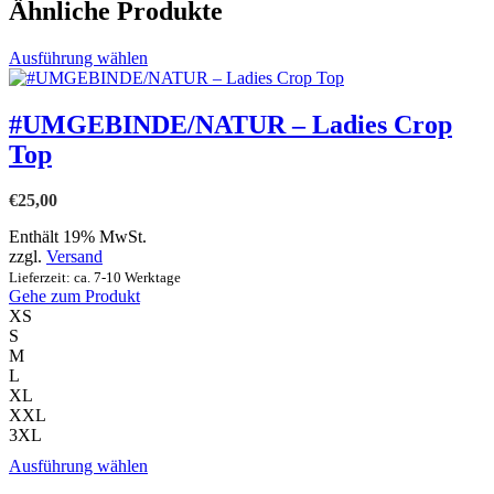
Ähnliche Produkte
Dieses
Ausführung wählen
Produkt
weist
mehrere
#UMGEBINDE/NATUR – Ladies Crop
Varianten
Top
auf.
Die
Optionen
€
25,00
können
auf
Enthält 19% MwSt.
der
zzgl.
Versand
Produktseite
Lieferzeit: ca. 7-10 Werktage
gewählt
Gehe zum Produkt
werden
XS
S
M
L
XL
XXL
3XL
Dieses
Ausführung wählen
Produkt