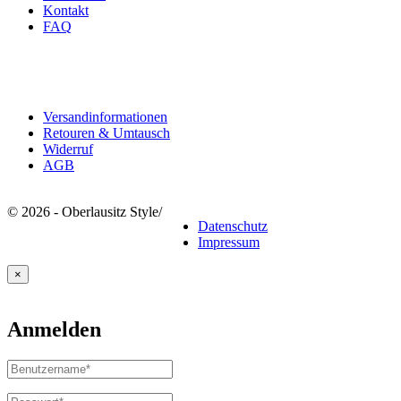
Kontakt
FAQ
Rechtliches
Versandinformationen
Retouren & Umtausch
Widerruf
AGB
© 2026 - Oberlausitz Style
/
Datenschutz
Impressum
×
Anmelden
Benutzername
oder
E-
Passwort
*