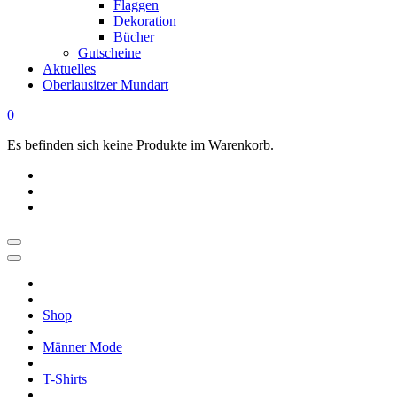
Flaggen
Dekoration
Bücher
Gutscheine
Aktuelles
Oberlausitzer Mundart
0
Es befinden sich keine Produkte im Warenkorb.
OBERLAUSITZ
STYLE
|
Shop
Dein
Oberlausitz
Männer Mode
Shop
Regional
T-Shirts
online