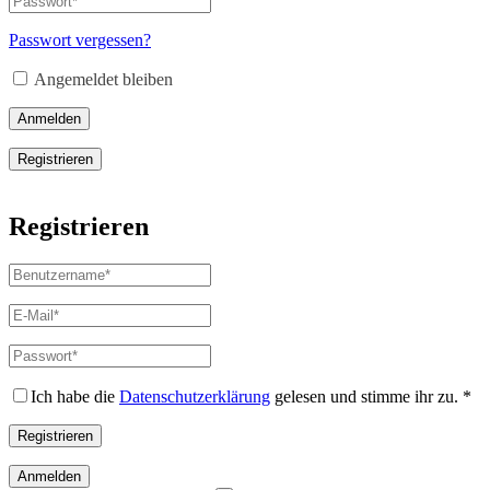
Erforderlich
Mail-
Adresse
*
Passwort vergessen?
Erforderlich
Angemeldet bleiben
Anmelden
Registrieren
Registrieren
Benutzername
*
Erforderlich
E-
Mail-
Adresse
*
Passwort
*
Erforderlich
Erforderlich
Ich habe die
Datenschutzerklärung
gelesen und stimme ihr zu.
*
Registrieren
Anmelden