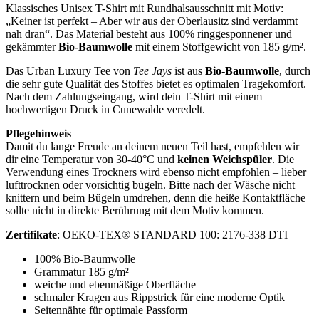
Klassisches Unisex T-Shirt mit Rundhalsausschnitt mit Motiv:
„Keiner ist perfekt – Aber wir aus der Oberlausitz sind verdammt
nah dran“. Das Material besteht aus 100% ringgesponnener und
gekämmter
Bio-Baumwolle
mit einem Stoffgewicht von 185 g/m².
Das Urban Luxury Tee von
Tee Jays
ist aus
Bio-Baumwolle
, durch
die sehr gute Qualität des Stoffes bietet es optimalen Tragekomfort.
Nach dem Zahlungseingang, wird dein T-Shirt mit einem
hochwertigen Druck in Cunewalde veredelt.
Pflegehinweis
Damit du lange Freude an deinem neuen Teil hast, empfehlen wir
dir eine Temperatur von 30-40°C und
keinen Weichspüler
. Die
Verwendung eines Trockners wird ebenso nicht empfohlen – lieber
lufttrocknen oder vorsichtig bügeln. Bitte nach der Wäsche nicht
knittern und beim Bügeln umdrehen, denn die heiße Kontaktfläche
sollte nicht in direkte Berührung mit dem Motiv kommen.
Zertifikate
: OEKO-TEX® STANDARD 100: 2176-338 DTI
100% Bio-Baumwolle
Grammatur 185 g/m²
weiche und ebenmäßige Oberfläche
schmaler Kragen aus Rippstrick für eine moderne Optik
Seitennähte für optimale Passform