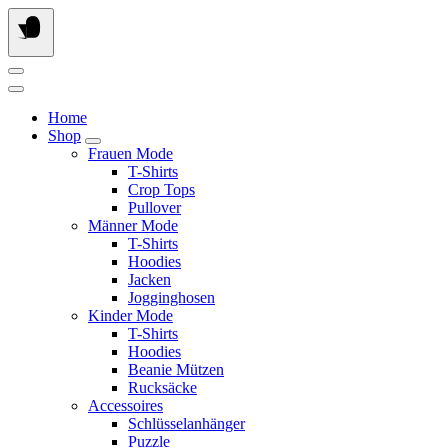
Springe
zum
Inhalt
Home
Shop
Frauen Mode
T-Shirts
Crop Tops
Pullover
Männer Mode
T-Shirts
Hoodies
Jacken
Jogginghosen
Kinder Mode
T-Shirts
Hoodies
Beanie Mützen
Rucksäcke
Accessoires
Schlüsselanhänger
Puzzle