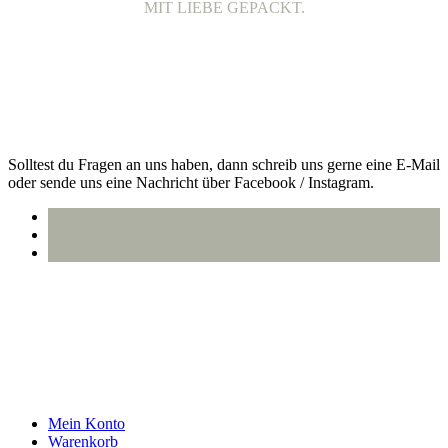
MIT LIEBE GEPACKT.
VERSAND MIT DHL.
Alle Bestellungen werden 100% plastikfrei verpackt und mit DHL
an dich versendet.
Kontakt
Solltest du Fragen an uns haben, dann schreib uns gerne eine E-Mail
oder sende uns eine Nachricht über Facebook / Instagram.
info@oberlausitzstyle.de
Infos & Kontakt
Mein Konto
Warenkorb