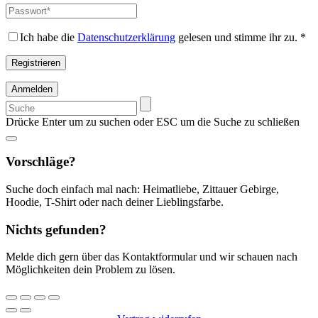
Adresse
*
Passwort
*
Erforderlich
Erforderlich
Ich habe die
Datenschutzerklärung
gelesen und stimme ihr zu.
*
Registrieren
Anmelden
Suchen
nach:
Drücke Enter um zu suchen oder ESC um die Suche zu schließen
Vorschläge?
Suche doch einfach mal nach: Heimatliebe, Zittauer Gebirge,
Hoodie, T-Shirt oder nach deiner Lieblingsfarbe.
Nichts gefunden?
Melde dich gern über das Kontaktformular und wir schauen nach
Möglichkeiten dein Problem zu lösen.