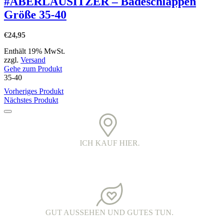
#ÄBERLAUSITZER – Badeschlappen
mehrere
Größe 35-40
Varianten
auf.
Die
€
24,95
Optionen
können
Enthält 19% MwSt.
auf
zzgl.
Versand
der
Gehe zum Produkt
Produktseite
35-40
gewählt
Vorheriges Produkt
werden
Nächstes Produkt
ICH KAUF HIER.
PRINTED IN DER OBERLAUSITZ.
Alle Kleidungsstücke werden in Handarbeit bedruckt. Jedes Teil ist
ein echtes oberlausitzer Unikat.
GUT AUSSEHEN UND GUTES TUN.