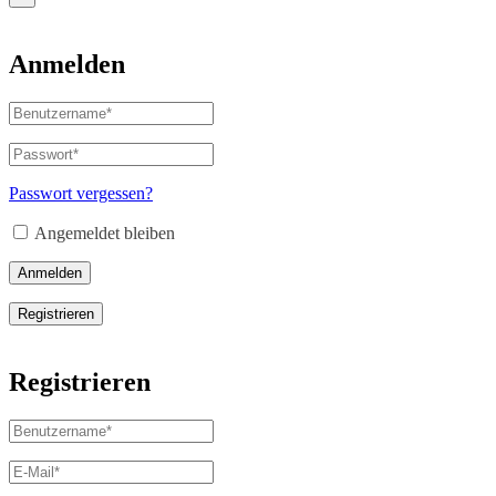
Anmelden
Benutzername
oder
E-
Passwort
*
Erforderlich
Mail-
Adresse
*
Passwort vergessen?
Erforderlich
Angemeldet bleiben
Anmelden
Registrieren
Registrieren
Benutzername
*
Erforderlich
E-
Mail-