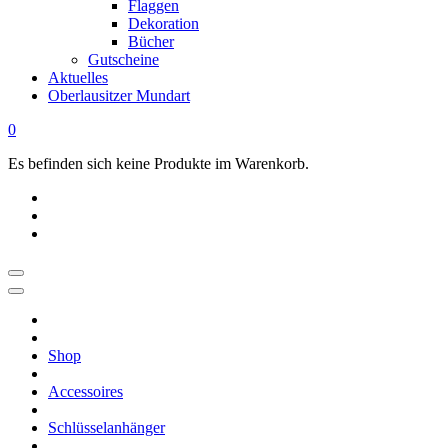
Flaggen
Dekoration
Bücher
Gutscheine
Aktuelles
Oberlausitzer Mundart
0
Es befinden sich keine Produkte im Warenkorb.
OBERLAUSITZ
STYLE
|
Shop
Dein
Oberlausitz
Accessoires
Shop
Regional
Schlüsselanhänger
online