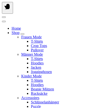
Springe
zum
Inhalt
Home
Shop
Frauen Mode
T-Shirts
Crop Tops
Pullover
Männer Mode
T-Shirts
Hoodies
Jacken
Jogginghosen
Kinder Mode
T-Shirts
Hoodies
Beanie Mützen
Rucksäcke
Accessoires
Schlüsselanhänger
Puzzle