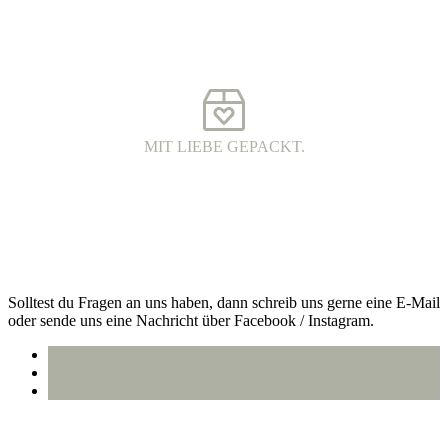
FAIR FASHION.
Hochwertige Fairtrade Mode aus Bio-Baumwolle. Die Produkte
werden unter fairen Arbeitsbedingungen hergestellt und haben eine
wunderschöne Qualität.
MIT LIEBE GEPACKT.
VERSAND MIT DHL.
Alle Bestellungen werden 100% plastikfrei verpackt und mit DHL
an dich versendet.
Kontakt
Solltest du Fragen an uns haben, dann schreib uns gerne eine E-Mail
oder sende uns eine Nachricht über Facebook / Instagram.