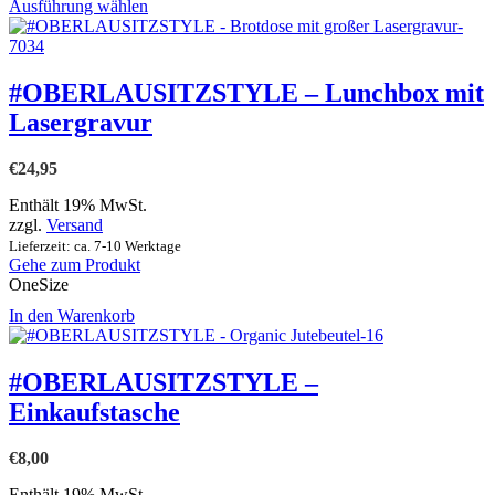
Dieses
Ausführung wählen
Produkt
weist
mehrere
Varianten
#OBERLAUSITZSTYLE – Lunchbox mit
auf.
Lasergravur
Die
Optionen
können
€
24,95
auf
der
Enthält 19% MwSt.
Produktseite
zzgl.
Versand
gewählt
Lieferzeit: ca. 7-10 Werktage
werden
Gehe zum Produkt
OneSize
In den Warenkorb
#OBERLAUSITZSTYLE –
Einkaufstasche
€
8,00
Enthält 19% MwSt.