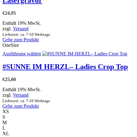
Lasergravur
Die
Optionen
können
€
24,95
auf
der
Enthält 19% MwSt.
Produktseite
zzgl.
Versand
gewählt
Lieferzeit: ca. 7-10 Werktage
werden
Gehe zum Produkt
OneSize
Dieses
Ausführung wählen
Produkt
weist
#SUNNE IM HERZL– Ladies Crop Top
mehrere
Varianten
€
25,00
auf.
Die
Enthält 19% MwSt.
Optionen
zzgl.
Versand
können
Lieferzeit: ca. 7-10 Werktage
auf
Gehe zum Produkt
der
XS
Produktseite
S
gewählt
M
werden
L
XL