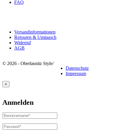
FAQ
Rechtliches
Versandinformationen
Retouren & Umtausch
Widerruf
AGB
© 2026 - Oberlausitz Style
/
Datenschutz
Impressum
×
Anmelden
Benutzername
oder
E-
Passwort
*
Erforderlich
Mail-