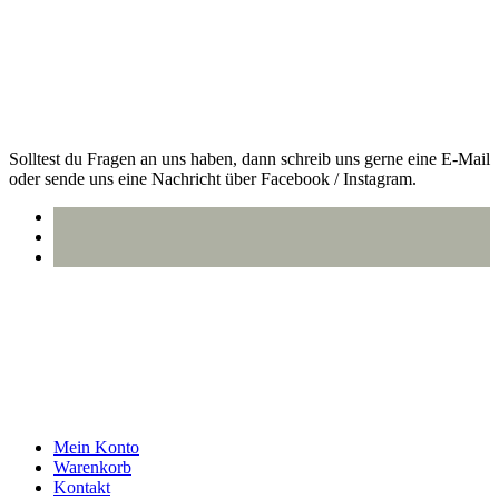
VERSAND MIT DHL.
Alle Bestellungen werden 100% plastikfrei verpackt und mit DHL
an dich versendet.
Kontakt
Solltest du Fragen an uns haben, dann schreib uns gerne eine E-Mail
oder sende uns eine Nachricht über Facebook / Instagram.
info@oberlausitzstyle.de
Infos & Kontakt
Mein Konto
Warenkorb
Kontakt