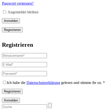
Adresse
*
Passwort vergessen?
Erforderlich
Angemeldet bleiben
Anmelden
Registrieren
Registrieren
Benutzername
*
Erforderlich
E-
Mail-
Adresse
*
Passwort
*
Erforderlich
Erforderlich
Ich habe die
Datenschutzerklärung
gelesen und stimme ihr zu.
*
Registrieren
Anmelden
Suchen