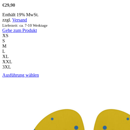
Optionen
€
29,90
können
auf
Enthält 19% MwSt.
der
zzgl.
Versand
Produktseite
Lieferzeit: ca. 7-10 Werktage
gewählt
Gehe zum Produkt
werden
XS
S
M
L
XL
XXL
3XL
Dieses
Ausführung wählen
Produkt
weist
mehrere
Varianten
auf.
Die
Optionen
können
auf
der