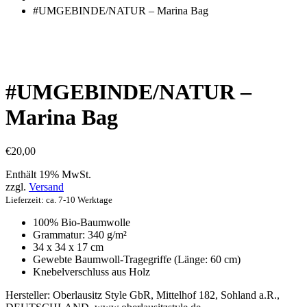
einkaufen
#UMGEBINDE/NATUR – Marina Bag
#UMGEBINDE/NATUR –
Marina Bag
€
20,00
Enthält 19% MwSt.
zzgl.
Versand
Lieferzeit: ca. 7-10 Werktage
100% Bio-Baumwolle
Grammatur: 340 g/m²
34 x 34 x 17 cm
Gewebte Baumwoll-Tragegriffe (Länge: 60 cm)
Knebelverschluss aus Holz
Hersteller:
Oberlausitz Style GbR, Mittelhof 182, Sohland a.R.,