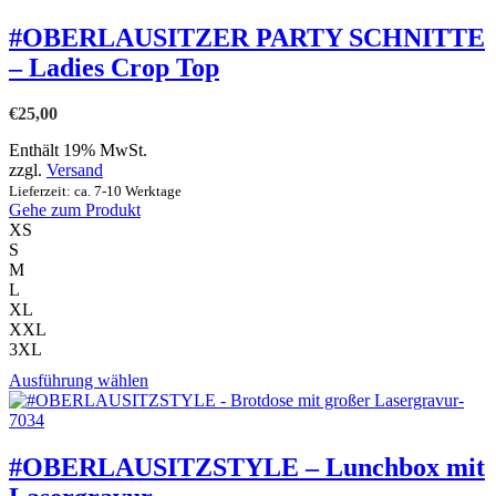
#OBERLAUSITZER PARTY SCHNITTE
– Ladies Crop Top
€
25,00
Enthält 19% MwSt.
zzgl.
Versand
Lieferzeit: ca. 7-10 Werktage
Gehe zum Produkt
XS
S
M
L
XL
XXL
3XL
Dieses
Ausführung wählen
Produkt
weist
mehrere
Varianten
#OBERLAUSITZSTYLE – Lunchbox mit
auf.