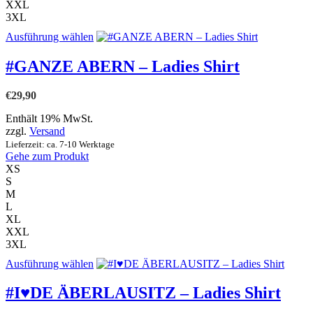
XXL
3XL
Dieses
Ausführung wählen
Produkt
weist
#GANZE ABERN – Ladies Shirt
mehrere
Varianten
€
29,90
auf.
Die
Enthält 19% MwSt.
Optionen
zzgl.
Versand
können
Lieferzeit: ca. 7-10 Werktage
auf
Gehe zum Produkt
der
XS
Produktseite
S
gewählt
M
werden
L
XL
XXL
3XL
Dieses
Ausführung wählen
Produkt
weist
#I♥DE ÄBERLAUSITZ – Ladies Shirt
mehrere