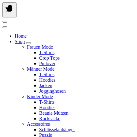
Springe
zum
Inhalt
Home
Shop
Frauen Mode
T-Shirts
Crop Tops
Pullover
Männer Mode
T-Shirts
Hoodies
Jacken
Jogginghosen
Kinder Mode
T-Shirts
Hoodies
Beanie Mützen
Rucksäcke
Accessoires
Schlüsselanhänger
Puzzle