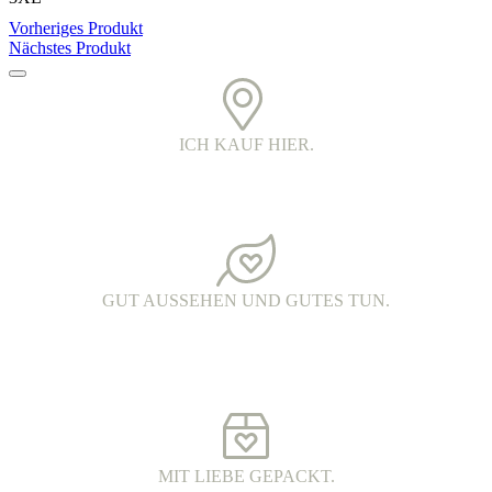
Vorheriges Produkt
Nächstes Produkt
ICH KAUF HIER.
PRINTED IN DER OBERLAUSITZ.
Alle Kleidungsstücke werden in Handarbeit bedruckt. Jedes Teil ist
ein echtes oberlausitzer Unikat.
GUT AUSSEHEN UND GUTES TUN.
FAIR FASHION.
Hochwertige Fairtrade Mode aus Bio-Baumwolle. Die Produkte
werden unter fairen Arbeitsbedingungen hergestellt und haben eine
wunderschöne Qualität.
MIT LIEBE GEPACKT.