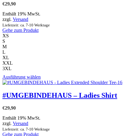
Varianten
€
29,90
auf.
Die
Enthält 19% MwSt.
Optionen
zzgl.
Versand
können
Lieferzeit: ca. 7-10 Werktage
auf
Gehe zum Produkt
der
XS
Produktseite
S
gewählt
M
werden
L
XL
XXL
3XL
Dieses
Ausführung wählen
Produkt
weist
mehrere
#UMGEBINDEHAUS – Ladies Shirt
Varianten
auf.
€
29,90
Die
Optionen
Enthält 19% MwSt.
können
zzgl.
Versand
auf
Lieferzeit: ca. 7-10 Werktage
der
Gehe zum Produkt