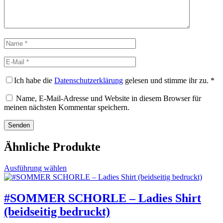
Name
E-
Mail
Ich habe die
Datenschutzerklärung
gelesen und stimme ihr zu.
*
Name, E-Mail-Adresse und Website in diesem Browser für
meinen nächsten Kommentar speichern.
Ähnliche Produkte
Dieses
Ausführung wählen
Produkt
weist
mehrere
#SOMMER SCHORLE – Ladies Shirt
Varianten
(beidseitig bedruckt)
auf.
Die