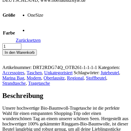
DEUTSCHLAND, www.oberlausitzstyle.de
Größe
OneSize
Farbe
Zurücksetzen
#UMGEBINDE/NATUR
-
In den Warenkorb
Marina
Bag
Menge
Artikelnummer:
DRT2RDG74Q_OTB261-1-1-1-1
Kategorien:
Accessoires
,
Taschen
,
Unkategorisiert
Schlagwörter:
Jutebeutel
,
Marina Bag
,
Modern
,
Oberlausitz
,
Regional
,
Stoffbeutel
,
Strandtasche
,
Tragetasche
Beschreibung
Unsere hochwertige Bio-Baumwoll-Tragetasche ist die perfekte
Wahl für einen entspannten Shopping-Trip oder einen
wunderschönen Tag an einem unserer schönen Seen. Hergestellt aus
hochwertiger 100% gekämmter Ringgarn-Bio-Baumwolle, ist dieser
Beutel langlebig und robust genug, um all deine Lieblingsstücke