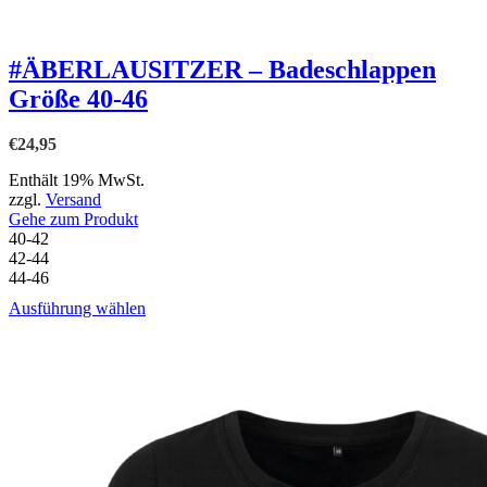
#ÄBERLAUSITZER – Badeschlappen
Größe 40-46
€
24,95
Enthält 19% MwSt.
zzgl.
Versand
Gehe zum Produkt
40-42
42-44
44-46
Dieses
Ausführung wählen
Produkt
weist
mehrere
Varianten
auf.
Die
Optionen
können
auf