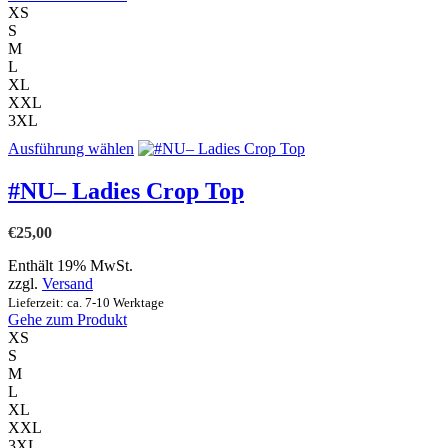
Produktseite
XS
gewählt
S
werden
M
L
XL
XXL
3XL
Dieses
Ausführung wählen
Produkt
weist
#NU– Ladies Crop Top
mehrere
Varianten
€
25,00
auf.
Die
Enthält 19% MwSt.
Optionen
zzgl.
Versand
können
Lieferzeit: ca. 7-10 Werktage
auf
Gehe zum Produkt
der
XS
Produktseite
S
gewählt
M
werden
L
XL
XXL
3XL