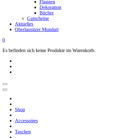
Flaggen
Dekoration
Bücher
Gutscheine
Aktuelles
Oberlausitzer Mundart
0
Es befinden sich keine Produkte im Warenkorb.
OBERLAUSITZ
STYLE
|
Shop
Dein
Oberlausitz
Accessoires
Shop
Regional
Taschen
online